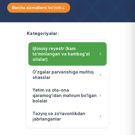
Barcha xizmatlarni ko‘rish
Kategoriyalar:
Ijtimoiy reyestr (kam
ta’minlangan va kambag‘al
oilalar)
O‘zgalar parvarishiga muhtoj
shaxslar
Yetim va ota-ona
qaramog‘idan mahrum bo‘lgan
bolalar
Tazyiq va zo‘ravonlikdan
jabrlanganlar