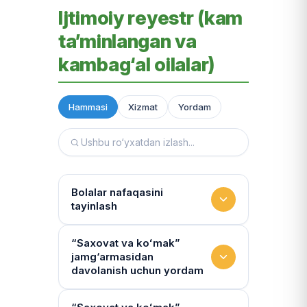
Ijtimoiy reyestr (kam
ta’minlangan va
kambag‘al oilalar)
Hammasi
Xizmat
Yordam
Bolalar nafaqasini
tayinlash
To‘lov miqdori
“Saxovat va koʻmak”
jamg‘armasidan
Miqdor qonunchilik bilan belgilanadi.
davolanish uchun yordam
“Kambag‘allik chegarasidagi oila”ga
75% yoki 50% to‘lanadi
Yo‘llanmaning haqiqiyligi