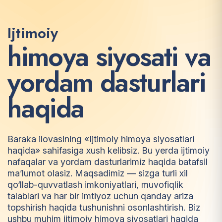
Ijtimoiy
h
i
m
o
y
a
s
i
y
o
s
a
t
i
v
a
y
o
r
d
a
m
d
a
s
t
u
r
l
a
r
i
h
a
q
i
d
a
Baraka ilovasining «Ijtimoiy himoya siyosatlari
haqida» sahifasiga xush kelibsiz. Bu yerda ijtimoiy
nafaqalar va yordam dasturlarimiz haqida batafsil
ma’lumot olasiz. Maqsadimiz — sizga turli xil
qo‘llab-quvvatlash imkoniyatlari, muvofiqlik
talablari va har bir imtiyoz uchun qanday ariza
topshirish haqida tushunishni osonlashtirish. Biz
ushbu muhim ijtimoiy himoya siyosatlari haqida