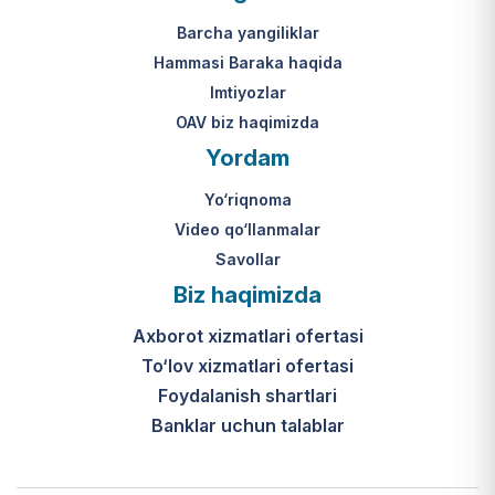
Mahkamasining 2024-yil 31-maydagi
yakuniy qaror qabul qilinishi 10 ish
313-son qarori.
kuni ichida amalga oshiriladi.
Barcha yangiliklar
Hammasi Baraka haqida
К какому виду помощи
Imtiyozlar
относится услуга по
OAV biz haqimizda
установке пандуса?
Yordam
Согласно пункту 32 Положения,
Yo‘riqnoma
эта услуга входит в перечень
мер по адаптации жилищно-
Video qo‘llanmalar
бытовых условий лиц,
Savollar
нуждающихся в постороннем
Biz haqimizda
уходе, для создания
безбарьерной среды.
Axborot xizmatlari ofertasi
To‘lov xizmatlari ofertasi
Foydalanish shartlari
Banklar uchun talablar