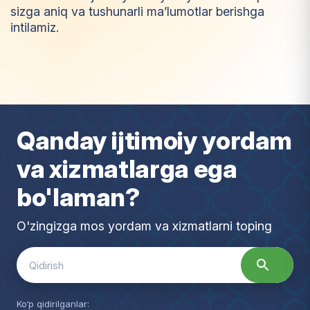
sizga aniq va tushunarli ma’lumotlar berishga
intilamiz.
I
m
t
i
y
o
z
Qanday ijtimoiy yordam
va xizmatlarga ega
bo'laman?
O'zingizga mos yordam va xizmatlarni toping
Search
for:
Ko‘p qidirilganlar: