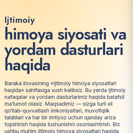
Ijtimoiy
h
i
m
o
y
a
s
i
y
o
s
a
t
i
v
a
y
o
r
d
a
m
d
a
s
t
u
r
l
a
r
i
h
a
q
i
d
a
Baraka ilovasining «Ijtimoiy himoya siyosatlari
haqida» sahifasiga xush kelibsiz. Bu yerda ijtimoiy
nafaqalar va yordam dasturlarimiz haqida batafsil
ma’lumot olasiz. Maqsadimiz — sizga turli xil
qo‘llab-quvvatlash imkoniyatlari, muvofiqlik
talablari va har bir imtiyoz uchun qanday ariza
topshirish haqida tushunishni osonlashtirish. Biz
ushbu muhim ijtimoiy himoya siyosatlari haqida