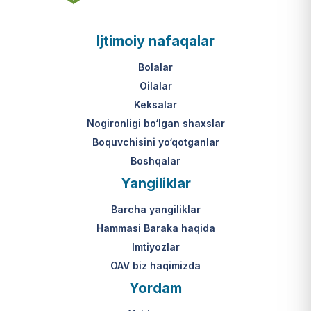
asosi nima?
jumladan, vasiylik, homiylik yoki
patronatdagi bolalar).
O‘zbekiston Respublikasi VMQ-893
Ijtimoiy nafaqalar
(1-ilova, 6-band "j" va "l" kichik
bandlari).
Ushbu xizmatning huquqiy
Bolalar
asosi nima?
Oilalar
O‘zbekiston Respublikasi VMQ-893
Keksalar
(1-ilova, 6-band "m" kichik bandi)
Nogironligi bo‘lgan shaxslar
hamda amaldagi imtiyozlar
Boquvchisini yo‘qotganlar
to‘g‘risidagi qonunchilik.
Boshqalar
Yangiliklar
Barcha yangiliklar
Hammasi Baraka haqida
Imtiyozlar
OAV biz haqimizda
Yordam