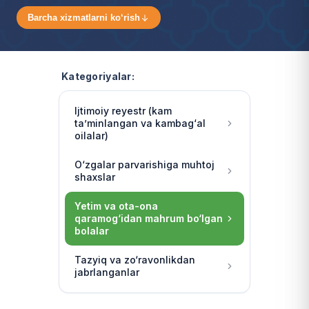
Barcha xizmatlarni ko‘rish
Kategoriyalar:
Ijtimoiy reyestr (kam
ta’minlangan va kambag‘al
oilalar)
O‘zgalar parvarishiga muhtoj
shaxslar
Yetim va ota-ona
qaramog‘idan mahrum bo‘lgan
bolalar
Tazyiq va zo‘ravonlikdan
jabrlanganlar