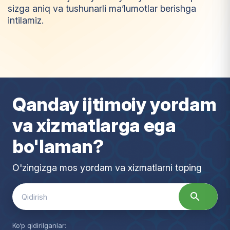
sizga aniq va tushunarli ma’lumotlar berishga
intilamiz.
I
m
t
i
y
o
z
Qanday ijtimoiy yordam
va xizmatlarga ega
bo'laman?
O'zingizga mos yordam va xizmatlarni toping
Search
for:
Ko‘p qidirilganlar: