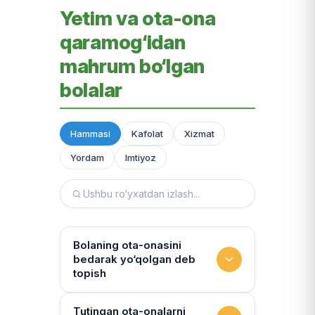
Yetim va ota-ona
qaramog‘idan
mahrum bo‘lgan
bolalar
Hammasi
Kafolat
Xizmat
Yordam
Imtiyoz
Bolaning ota-onasini
bedarak yo‘qolgan deb
topish
Hujjatlarni tiklash xizmati
Tutingan ota-onalarni