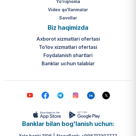
Yo‘riqnoma
Video qo‘llanmalar
Savollar
Biz haqimizda
Axborot xizmatlari ofertasi
To‘lov xizmatlari ofertasi
Foydalanish shartlari
Banklar uchun talablar
Banklar bilan bog'lanish uchun:
Xalq banki 1106 | AloqaBank: +998712307777