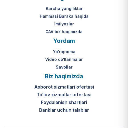
Mahkamasining 2024-yil 31-maydagi
yakuniy qaror qabul qilinishi 10 ish
313-son qarori.
kuni ichida amalga oshiriladi.
Barcha yangiliklar
Hammasi Baraka haqida
К какому виду помощи
Imtiyozlar
относится услуга по
OAV biz haqimizda
установке пандуса?
Yordam
Согласно пункту 32 Положения,
Yo‘riqnoma
эта услуга входит в перечень
мер по адаптации жилищно-
Video qo‘llanmalar
бытовых условий лиц,
Savollar
нуждающихся в постороннем
Biz haqimizda
уходе, для создания
безбарьерной среды.
Axborot xizmatlari ofertasi
To‘lov xizmatlari ofertasi
Foydalanish shartlari
Banklar uchun talablar