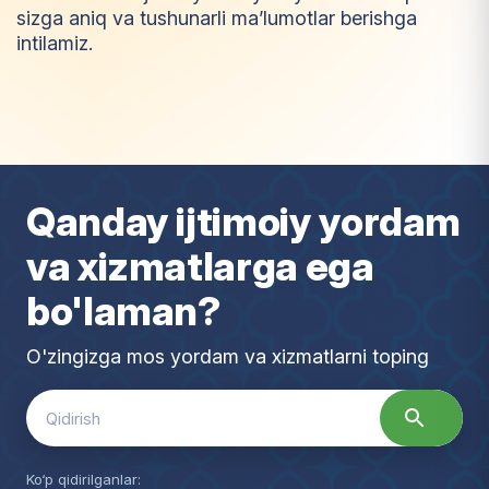
sizga aniq va tushunarli ma’lumotlar berishga
intilamiz.
I
m
t
i
y
o
z
Qanday ijtimoiy yordam
va xizmatlarga ega
bo'laman?
O'zingizga mos yordam va xizmatlarni toping
Search
for:
Ko‘p qidirilganlar: