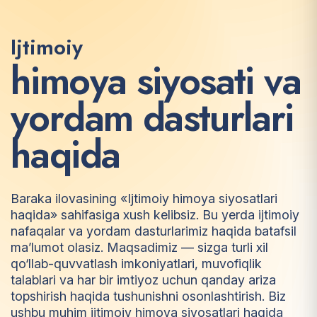
Ijtimoiy
h
i
m
o
y
a
s
i
y
o
s
a
t
i
v
a
y
o
r
d
a
m
d
a
s
t
u
r
l
a
r
i
h
a
q
i
d
a
Baraka ilovasining «Ijtimoiy himoya siyosatlari
haqida» sahifasiga xush kelibsiz. Bu yerda ijtimoiy
nafaqalar va yordam dasturlarimiz haqida batafsil
ma’lumot olasiz. Maqsadimiz — sizga turli xil
qo‘llab-quvvatlash imkoniyatlari, muvofiqlik
talablari va har bir imtiyoz uchun qanday ariza
topshirish haqida tushunishni osonlashtirish. Biz
ushbu muhim ijtimoiy himoya siyosatlari haqida