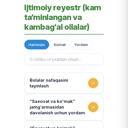
Ijtimoiy reyestr (kam
ta’minlangan va
kambag‘al oilalar)
Hammasi
Xizmat
Yordam
Bolalar nafaqasini
tayinlash
To‘lov miqdori
“Saxovat va koʻmak”
jamg‘armasidan
Miqdor qonunchilik bilan belgilanadi.
davolanish uchun yordam
“Kambag‘allik chegarasidagi oila”ga
75% yoki 50% to‘lanadi
Yo‘llanmaning haqiqiyligi