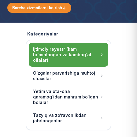
Barcha xizmatlarni ko‘rish
Kategoriyalar:
Ijtimoiy reyestr (kam
ta’minlangan va kambag‘al
oilalar)
O‘zgalar parvarishiga muhtoj
shaxslar
Yetim va ota-ona
qaramog‘idan mahrum bo‘lgan
bolalar
Tazyiq va zo‘ravonlikdan
jabrlanganlar