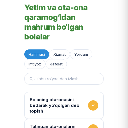
Yetim va ota-ona
qaramog‘idan
mahrum bo‘lgan
bolalar
Hammasi
Xizmat
Yordam
Imtiyoz
Kafolat
Bolaning ota-onasini
bedarak yo‘qolgan deb
topish
Hujjatlarni tiklash xizmati
Tutingan ota-onalarni