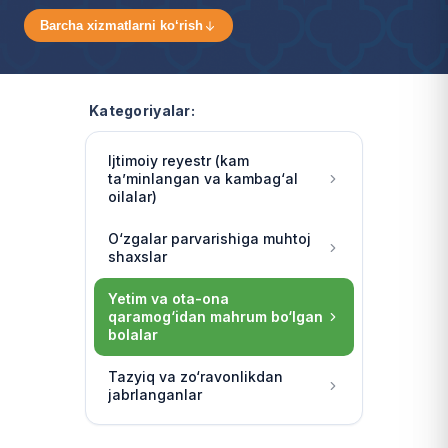
Barcha xizmatlarni ko‘rish
Kategoriyalar:
Ijtimoiy reyestr (kam
ta’minlangan va kambag‘al
oilalar)
O‘zgalar parvarishiga muhtoj
shaxslar
Yetim va ota-ona
qaramog‘idan mahrum bo‘lgan
bolalar
Tazyiq va zo‘ravonlikdan
jabrlanganlar