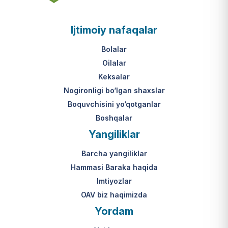
asosi nima?
jumladan, vasiylik, homiylik yoki
patronatdagi bolalar).
O‘zbekiston Respublikasi VMQ-893
Ijtimoiy nafaqalar
(1-ilova, 6-band "j" va "l" kichik
bandlari).
Ushbu xizmatning huquqiy
Bolalar
asosi nima?
Oilalar
O‘zbekiston Respublikasi VMQ-893
Keksalar
(1-ilova, 6-band "m" kichik bandi)
Nogironligi bo‘lgan shaxslar
hamda amaldagi imtiyozlar
Boquvchisini yo‘qotganlar
to‘g‘risidagi qonunchilik.
Boshqalar
Yangiliklar
Barcha yangiliklar
Hammasi Baraka haqida
Imtiyozlar
OAV biz haqimizda
Yordam