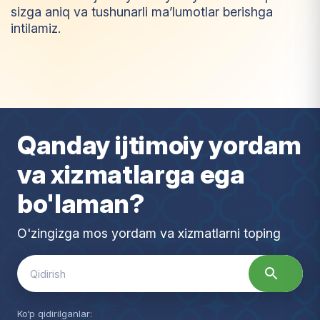
sizga aniq va tushunarli ma’lumotlar berishga
intilamiz.
I
m
t
i
y
o
z
Qanday ijtimoiy yordam
va xizmatlarga ega
bo'laman?
O'zingizga mos yordam va xizmatlarni toping
Search
for:
Ko‘p qidirilganlar: