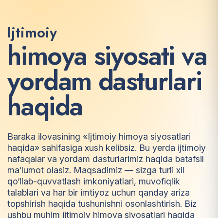
Ijtimoiy
h
i
m
o
y
a
s
i
y
o
s
a
t
i
v
a
y
o
r
d
a
m
d
a
s
t
u
r
l
a
r
i
h
a
q
i
d
a
Baraka ilovasining «Ijtimoiy himoya siyosatlari
haqida» sahifasiga xush kelibsiz. Bu yerda ijtimoiy
nafaqalar va yordam dasturlarimiz haqida batafsil
ma’lumot olasiz. Maqsadimiz — sizga turli xil
qo‘llab-quvvatlash imkoniyatlari, muvofiqlik
talablari va har bir imtiyoz uchun qanday ariza
topshirish haqida tushunishni osonlashtirish. Biz
ushbu muhim ijtimoiy himoya siyosatlari haqida