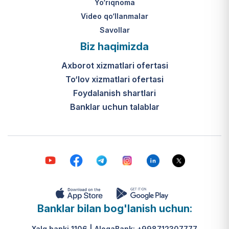
Yo‘riqnoma
Video qo‘llanmalar
Savollar
Biz haqimizda
Axborot xizmatlari ofertasi
To‘lov xizmatlari ofertasi
Foydalanish shartlari
Banklar uchun talablar
Banklar bilan bog'lanish uchun:
Xalq banki 1106 | AloqaBank: +998712307777