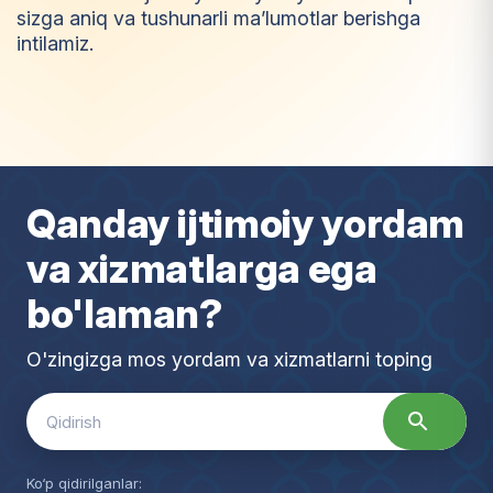
sizga aniq va tushunarli ma’lumotlar berishga
intilamiz.
I
m
t
i
y
o
z
Qanday ijtimoiy yordam
va xizmatlarga ega
bo'laman?
O'zingizga mos yordam va xizmatlarni toping
Search
for:
Ko‘p qidirilganlar: