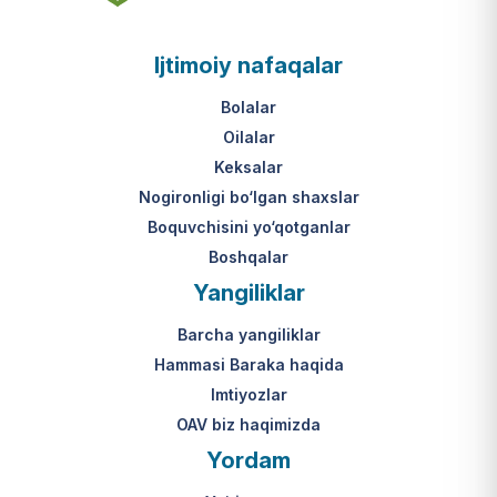
asosi nima?
jumladan, vasiylik, homiylik yoki
patronatdagi bolalar).
O‘zbekiston Respublikasi VMQ-893
Ijtimoiy nafaqalar
(1-ilova, 6-band "j" va "l" kichik
bandlari).
Ushbu xizmatning huquqiy
Bolalar
asosi nima?
Oilalar
O‘zbekiston Respublikasi VMQ-893
Keksalar
(1-ilova, 6-band "m" kichik bandi)
Nogironligi bo‘lgan shaxslar
hamda amaldagi imtiyozlar
Boquvchisini yo‘qotganlar
to‘g‘risidagi qonunchilik.
Boshqalar
Yangiliklar
Barcha yangiliklar
Hammasi Baraka haqida
Imtiyozlar
OAV biz haqimizda
Yordam