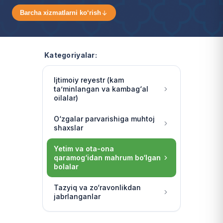
Barcha xizmatlarni ko‘rish
Kategoriyalar:
Ijtimoiy reyestr (kam
ta’minlangan va kambag‘al
oilalar)
O‘zgalar parvarishiga muhtoj
shaxslar
Yetim va ota-ona
qaramog‘idan mahrum bo‘lgan
bolalar
Tazyiq va zo‘ravonlikdan
jabrlanganlar