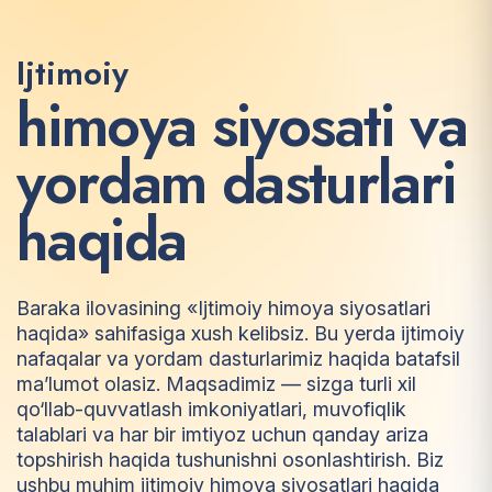
Ijtimoiy
h
i
m
o
y
a
s
i
y
o
s
a
t
i
v
a
y
o
r
d
a
m
d
a
s
t
u
r
l
a
r
i
h
a
q
i
d
a
Baraka ilovasining «Ijtimoiy himoya siyosatlari
haqida» sahifasiga xush kelibsiz. Bu yerda ijtimoiy
nafaqalar va yordam dasturlarimiz haqida batafsil
ma’lumot olasiz. Maqsadimiz — sizga turli xil
qo‘llab-quvvatlash imkoniyatlari, muvofiqlik
talablari va har bir imtiyoz uchun qanday ariza
topshirish haqida tushunishni osonlashtirish. Biz
ushbu muhim ijtimoiy himoya siyosatlari haqida