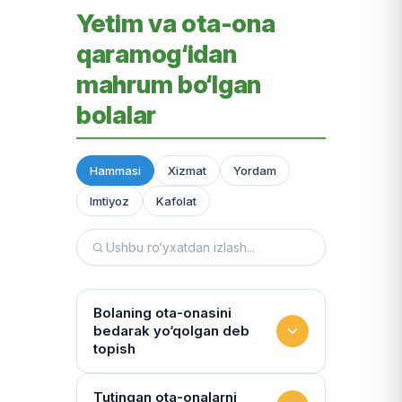
Yetim va ota-ona
qaramog‘idan
mahrum bo‘lgan
bolalar
Hammasi
Xizmat
Yordam
Imtiyoz
Kafolat
Bolaning ota-onasini
bedarak yo‘qolgan deb
topish
Hujjatlarni tiklash xizmati
Tutingan ota-onalarni