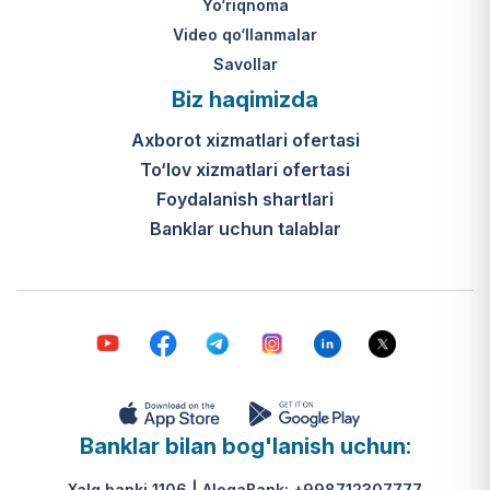
Yo‘riqnoma
Video qo‘llanmalar
Savollar
Biz haqimizda
Axborot xizmatlari ofertasi
To‘lov xizmatlari ofertasi
Foydalanish shartlari
Banklar uchun talablar
Banklar bilan bog'lanish uchun:
Xalq banki 1106 | AloqaBank: +998712307777