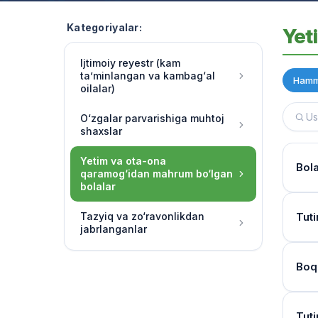
Kategoriyalar:
Yet
Ijtimoiy reyestr (kam
ta’minlangan va kambag‘al
Hamm
oilalar)
O‘zgalar parvarishiga muhtoj
shaxslar
Yetim va ota-ona
Bol
qaramog‘idan mahrum bo‘lgan
bolalar
Hujj
Tazyiq va zo‘ravonlikdan
Tuti
jabrlanganlar
Ha, 
chora
Kur
Boq
O‘qu
Bola
soatl
Mur
Birin
Tuti