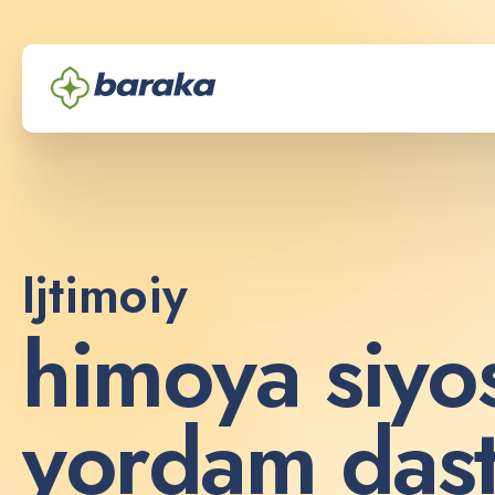
Ijtimoiy
h
i
m
o
y
a
s
i
y
o
y
o
r
d
a
m
d
a
s