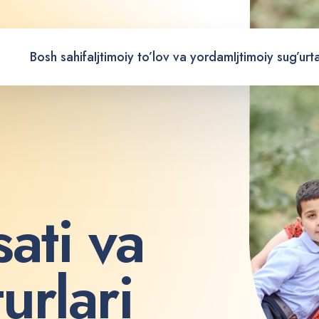
Bosh sahifa
Ijtimoiy to’lov va yordam
Ijtimoiy sug’urt
s
a
t
i
v
a
t
u
r
l
a
r
i