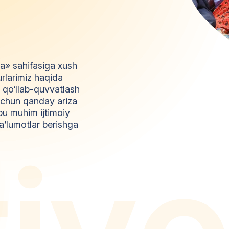
da» sahifasiga xush
urlarimiz haqida
l qo‘llab-quvvatlash
z uchun qanday ariza
bu muhim ijtimoiy
a’lumotlar berishga
t
i
y