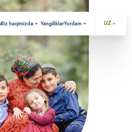
UZ
a
Biz haqimizda
Yangiliklar
Yordam