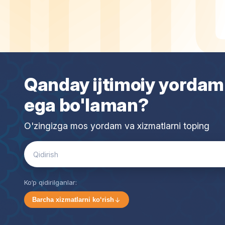
Qanday ijtimoiy yordam
ega bo'laman?
O'zingizga mos yordam va xizmatlarni toping
Search
for:
Ko‘p qidirilganlar:
Barcha xizmatlarni ko‘rish