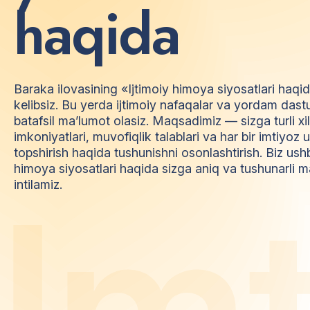
h
a
q
i
d
a
Baraka ilovasining «Ijtimoiy himoya siyosatlari haqi
kelibsiz. Bu yerda ijtimoiy nafaqalar va yordam dast
batafsil ma’lumot olasiz. Maqsadimiz — sizga turli xi
imkoniyatlari, muvofiqlik talablari va har bir imtiyo
topshirish haqida tushunishni osonlashtirish. Biz ush
himoya siyosatlari haqida sizga aniq va tushunarli m
I
m
intilamiz.