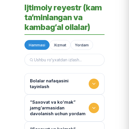
Ijtimoiy reyestr (kam
ta’minlangan va
kambag‘al oilalar)
Hammasi
Xizmat
Yordam
Bolalar nafaqasini
tayinlash
To‘lov miqdori
“Saxovat va koʻmak”
jamg‘armasidan
Miqdor qonunchilik bilan belgilanadi.
davolanish uchun yordam
“Kambag‘allik chegarasidagi oila”ga
75% yoki 50% to‘lanadi
Yo‘llanmaning haqiqiyligi