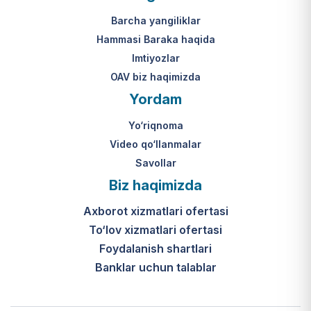
Mahkamasining 2024-yil 31-maydagi
yakuniy qaror qabul qilinishi 10 ish
313-son qarori.
kuni ichida amalga oshiriladi.
Barcha yangiliklar
Hammasi Baraka haqida
К какому виду помощи
Imtiyozlar
относится услуга по
OAV biz haqimizda
установке пандуса?
Yordam
Согласно пункту 32 Положения,
Yo‘riqnoma
эта услуга входит в перечень
мер по адаптации жилищно-
Video qo‘llanmalar
бытовых условий лиц,
Savollar
нуждающихся в постороннем
Biz haqimizda
уходе, для создания
безбарьерной среды.
Axborot xizmatlari ofertasi
To‘lov xizmatlari ofertasi
Foydalanish shartlari
Banklar uchun talablar