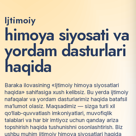
Ijtimoiy
h
i
m
o
y
a
s
i
y
o
s
a
t
i
v
a
y
o
r
d
a
m
d
a
s
t
u
r
l
a
r
i
h
a
q
i
d
a
Baraka ilovasining «Ijtimoiy himoya siyosatlari
haqida» sahifasiga xush kelibsiz. Bu yerda ijtimoiy
nafaqalar va yordam dasturlarimiz haqida batafsil
ma’lumot olasiz. Maqsadimiz — sizga turli xil
qo‘llab-quvvatlash imkoniyatlari, muvofiqlik
talablari va har bir imtiyoz uchun qanday ariza
topshirish haqida tushunishni osonlashtirish. Biz
ushbu muhim ijtimoiy himoya siyosatlari haqida