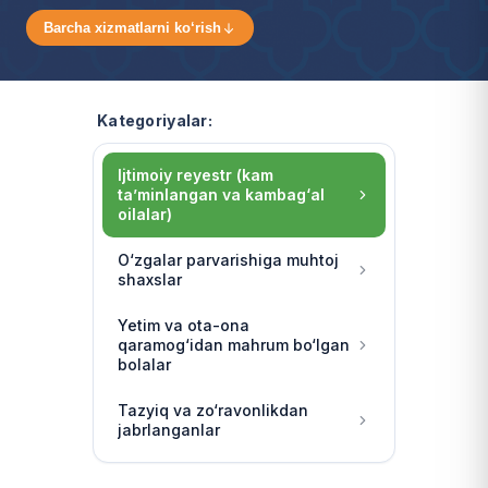
Barcha xizmatlarni ko‘rish
Kategoriyalar:
Ijtimoiy reyestr (kam
ta’minlangan va kambag‘al
oilalar)
O‘zgalar parvarishiga muhtoj
shaxslar
Yetim va ota-ona
qaramog‘idan mahrum bo‘lgan
bolalar
Tazyiq va zo‘ravonlikdan
jabrlanganlar