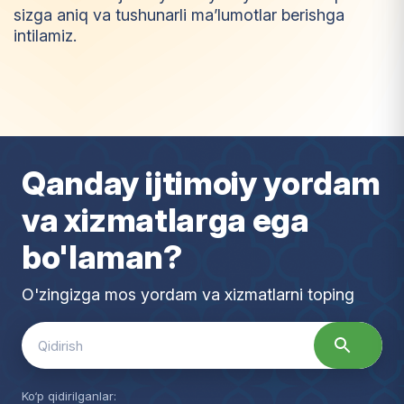
sizga aniq va tushunarli ma’lumotlar berishga
intilamiz.
I
m
t
i
y
o
z
Qanday ijtimoiy yordam
va xizmatlarga ega
bo'laman?
O'zingizga mos yordam va xizmatlarni toping
Search
for:
Ko‘p qidirilganlar: