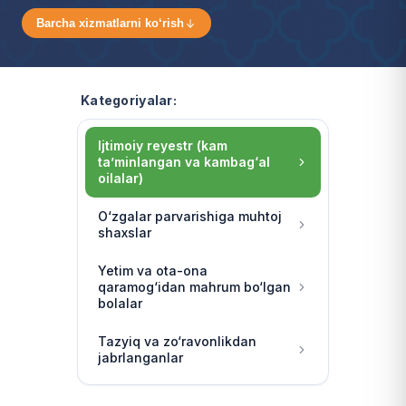
Barcha xizmatlarni ko‘rish
Kategoriyalar:
Ijtimoiy reyestr (kam
ta’minlangan va kambag‘al
oilalar)
O‘zgalar parvarishiga muhtoj
shaxslar
Yetim va ota-ona
qaramog‘idan mahrum bo‘lgan
bolalar
Tazyiq va zo‘ravonlikdan
jabrlanganlar