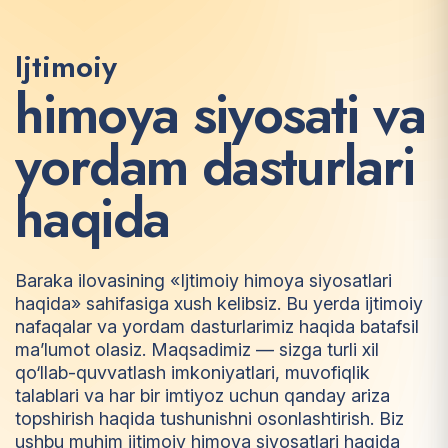
Ijtimoiy
h
i
m
o
y
a
s
i
y
o
s
a
t
i
v
a
y
o
r
d
a
m
d
a
s
t
u
r
l
a
r
i
h
a
q
i
d
a
Baraka ilovasining «Ijtimoiy himoya siyosatlari
haqida» sahifasiga xush kelibsiz. Bu yerda ijtimoiy
nafaqalar va yordam dasturlarimiz haqida batafsil
ma’lumot olasiz. Maqsadimiz — sizga turli xil
qo‘llab-quvvatlash imkoniyatlari, muvofiqlik
talablari va har bir imtiyoz uchun qanday ariza
topshirish haqida tushunishni osonlashtirish. Biz
ushbu muhim ijtimoiy himoya siyosatlari haqida