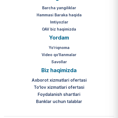
Mahkamasining 2024-yil 31-maydagi
yakuniy qaror qabul qilinishi 10 ish
313-son qarori.
kuni ichida amalga oshiriladi.
Barcha yangiliklar
Hammasi Baraka haqida
К какому виду помощи
Imtiyozlar
относится услуга по
OAV biz haqimizda
установке пандуса?
Yordam
Согласно пункту 32 Положения,
Yo‘riqnoma
эта услуга входит в перечень
мер по адаптации жилищно-
Video qo‘llanmalar
бытовых условий лиц,
Savollar
нуждающихся в постороннем
Biz haqimizda
уходе, для создания
безбарьерной среды.
Axborot xizmatlari ofertasi
To‘lov xizmatlari ofertasi
Foydalanish shartlari
Banklar uchun talablar