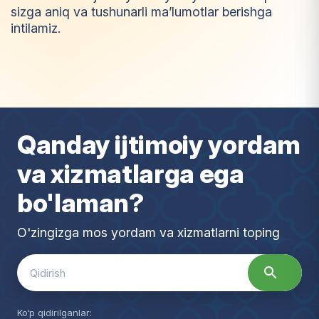
sizga aniq va tushunarli ma’lumotlar berishga
intilamiz.
I
m
t
i
y
o
z
Qanday ijtimoiy yordam
va xizmatlarga ega
bo'laman?
O'zingizga mos yordam va xizmatlarni toping
Search
for:
Ko‘p qidirilganlar: