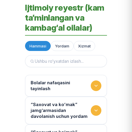
Ijtimoiy reyestr (kam
ta’minlangan va
kambag‘al oilalar)
Hammasi
Yordam
Xizmat
Bolalar nafaqasini
tayinlash
To‘lov miqdori
“Saxovat va koʻmak”
jamg‘armasidan
Miqdor qonunchilik bilan belgilanadi.
davolanish uchun yordam
“Kambag‘allik chegarasidagi oila”ga
75% yoki 50% to‘lanadi
Yo‘llanmaning haqiqiyligi