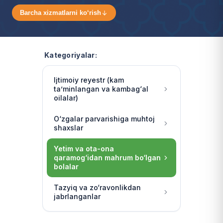
Barcha xizmatlarni ko‘rish
Kategoriyalar:
Ijtimoiy reyestr (kam
ta’minlangan va kambag‘al
oilalar)
O‘zgalar parvarishiga muhtoj
shaxslar
Yetim va ota-ona
qaramog‘idan mahrum bo‘lgan
bolalar
Tazyiq va zo‘ravonlikdan
jabrlanganlar