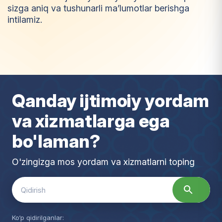
sizga aniq va tushunarli ma’lumotlar berishga
intilamiz.
I
m
t
i
y
o
z
Qanday ijtimoiy yordam
va xizmatlarga ega
bo'laman?
O'zingizga mos yordam va xizmatlarni toping
Search
for:
Ko‘p qidirilganlar: