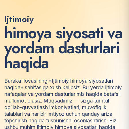
Ijtimoiy
h
i
m
o
y
a
s
i
y
o
s
a
t
i
v
a
y
o
r
d
a
m
d
a
s
t
u
r
l
a
r
i
h
a
q
i
d
a
Baraka ilovasining «Ijtimoiy himoya siyosatlari
haqida» sahifasiga xush kelibsiz. Bu yerda ijtimoiy
nafaqalar va yordam dasturlarimiz haqida batafsil
ma’lumot olasiz. Maqsadimiz — sizga turli xil
qo‘llab-quvvatlash imkoniyatlari, muvofiqlik
talablari va har bir imtiyoz uchun qanday ariza
topshirish haqida tushunishni osonlashtirish. Biz
ushbu muhim ijtimoiy himoya siyosatlari haqida