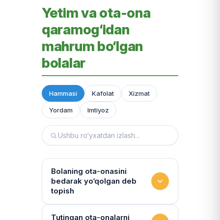
Yetim va ota-ona
qaramog‘idan
mahrum bo‘lgan
bolalar
Hammasi
Kafolat
Xizmat
Yordam
Imtiyoz
Bolaning ota-onasini
bedarak yo‘qolgan deb
topish
Hujjatlarni tiklash xizmati
Tutingan ota-onalarni