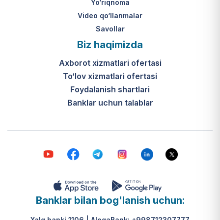
Yo‘riqnoma
Video qo‘llanmalar
Savollar
Biz haqimizda
Axborot xizmatlari ofertasi
To‘lov xizmatlari ofertasi
Foydalanish shartlari
Banklar uchun talablar
Banklar bilan bog'lanish uchun:
Xalq banki 1106 | AloqaBank: +998712307777