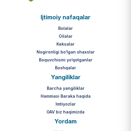
asosi nima?
jumladan, vasiylik, homiylik yoki
patronatdagi bolalar).
O‘zbekiston Respublikasi VMQ-893
Ijtimoiy nafaqalar
(1-ilova, 6-band "j" va "l" kichik
bandlari).
Ushbu xizmatning huquqiy
Bolalar
asosi nima?
Oilalar
O‘zbekiston Respublikasi VMQ-893
Keksalar
(1-ilova, 6-band "m" kichik bandi)
Nogironligi bo‘lgan shaxslar
hamda amaldagi imtiyozlar
Boquvchisini yo‘qotganlar
to‘g‘risidagi qonunchilik.
Boshqalar
Yangiliklar
Barcha yangiliklar
Hammasi Baraka haqida
Imtiyozlar
OAV biz haqimizda
Yordam