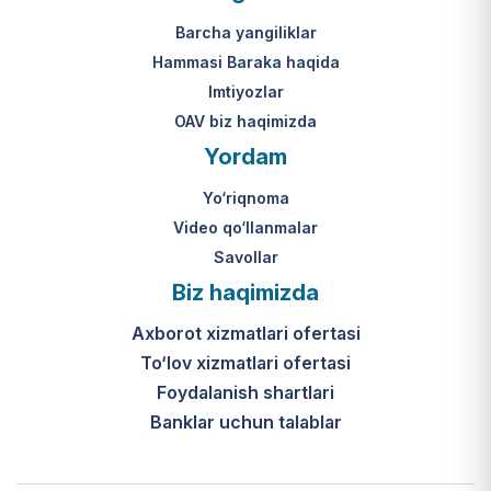
Mahkamasining 2024-yil 31-maydagi
yakuniy qaror qabul qilinishi 10 ish
313-son qarori.
kuni ichida amalga oshiriladi.
Barcha yangiliklar
Hammasi Baraka haqida
К какому виду помощи
Imtiyozlar
относится услуга по
OAV biz haqimizda
установке пандуса?
Yordam
Согласно пункту 32 Положения,
Yo‘riqnoma
эта услуга входит в перечень
мер по адаптации жилищно-
Video qo‘llanmalar
бытовых условий лиц,
Savollar
нуждающихся в постороннем
Biz haqimizda
уходе, для создания
безбарьерной среды.
Axborot xizmatlari ofertasi
To‘lov xizmatlari ofertasi
Foydalanish shartlari
Banklar uchun talablar