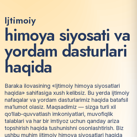
Ijtimoiy
h
i
m
o
y
a
s
i
y
o
s
a
t
i
v
a
y
o
r
d
a
m
d
a
s
t
u
r
l
a
r
i
h
a
q
i
d
a
Baraka ilovasining «Ijtimoiy himoya siyosatlari
haqida» sahifasiga xush kelibsiz. Bu yerda ijtimoiy
nafaqalar va yordam dasturlarimiz haqida batafsil
ma’lumot olasiz. Maqsadimiz — sizga turli xil
qo‘llab-quvvatlash imkoniyatlari, muvofiqlik
talablari va har bir imtiyoz uchun qanday ariza
topshirish haqida tushunishni osonlashtirish. Biz
ushbu muhim ijtimoiy himoya siyosatlari haqida