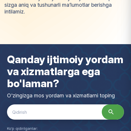
sizga aniq va tushunarli ma’lumotlar berishga
intilamiz.
I
m
t
i
y
o
z
Qanday ijtimoiy yordam
va xizmatlarga ega
bo'laman?
O'zingizga mos yordam va xizmatlarni toping
Search
for:
Ko‘p qidirilganlar: