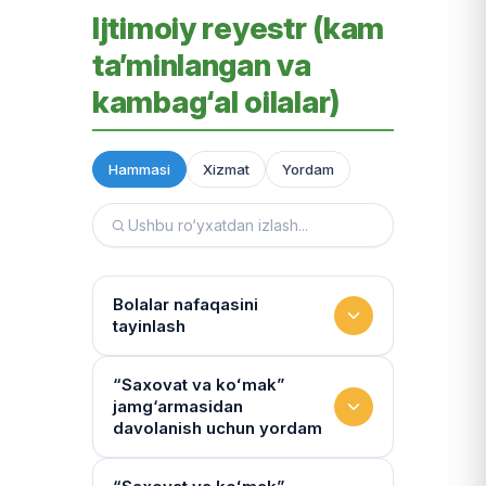
Ijtimoiy reyestr (kam
ta’minlangan va
kambag‘al oilalar)
Hammasi
Xizmat
Yordam
Bolalar nafaqasini
tayinlash
To‘lov miqdori
“Saxovat va koʻmak”
jamg‘armasidan
Miqdor qonunchilik bilan belgilanadi.
davolanish uchun yordam
“Kambag‘allik chegarasidagi oila”ga
75% yoki 50% to‘lanadi
Yo‘llanmaning haqiqiyligi