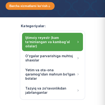
Barcha xizmatlarni ko‘rish
Kategoriyalar:
Ijtimoiy reyestr (kam
ta’minlangan va kambag‘al
oilalar)
O‘zgalar parvarishiga muhtoj
shaxslar
Yetim va ota-ona
qaramog‘idan mahrum bo‘lgan
bolalar
Tazyiq va zo‘ravonlikdan
jabrlanganlar