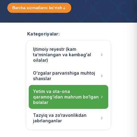
Barcha xizmatlarni ko‘rish
Kategoriyalar:
Ijtimoiy reyestr (kam
ta’minlangan va kambag‘al
oilalar)
O‘zgalar parvarishiga muhtoj
shaxslar
Yetim va ota-ona
qaramog‘idan mahrum bo‘lgan
bolalar
Tazyiq va zo‘ravonlikdan
jabrlanganlar