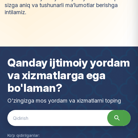
sizga aniq va tushunarli ma’lumotlar berishga
intilamiz.
I
m
t
i
y
o
z
Qanday ijtimoiy yordam
va xizmatlarga ega
bo'laman?
O'zingizga mos yordam va xizmatlarni toping
Search
for:
Ko‘p qidirilganlar: