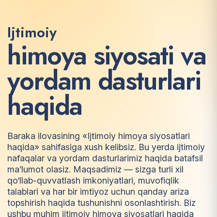
Ijtimoiy
h
i
m
o
y
a
s
i
y
o
s
a
t
i
v
a
y
o
r
d
a
m
d
a
s
t
u
r
l
a
r
i
h
a
q
i
d
a
Baraka ilovasining «Ijtimoiy himoya siyosatlari
haqida» sahifasiga xush kelibsiz. Bu yerda ijtimoiy
nafaqalar va yordam dasturlarimiz haqida batafsil
ma’lumot olasiz. Maqsadimiz — sizga turli xil
qo‘llab-quvvatlash imkoniyatlari, muvofiqlik
talablari va har bir imtiyoz uchun qanday ariza
topshirish haqida tushunishni osonlashtirish. Biz
ushbu muhim ijtimoiy himoya siyosatlari haqida