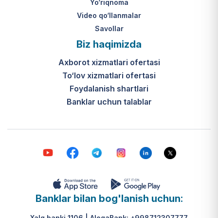
Yo‘riqnoma
Video qo‘llanmalar
Savollar
Biz haqimizda
Axborot xizmatlari ofertasi
To‘lov xizmatlari ofertasi
Foydalanish shartlari
Banklar uchun talablar
Banklar bilan bog'lanish uchun:
Xalq banki 1106 | AloqaBank: +998712307777