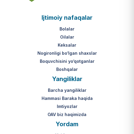
asosi nima?
jumladan, vasiylik, homiylik yoki
patronatdagi bolalar).
O‘zbekiston Respublikasi VMQ-893
Ijtimoiy nafaqalar
(1-ilova, 6-band "j" va "l" kichik
bandlari).
Ushbu xizmatning huquqiy
Bolalar
asosi nima?
Oilalar
O‘zbekiston Respublikasi VMQ-893
Keksalar
(1-ilova, 6-band "m" kichik bandi)
Nogironligi bo‘lgan shaxslar
hamda amaldagi imtiyozlar
Boquvchisini yo‘qotganlar
to‘g‘risidagi qonunchilik.
Boshqalar
Yangiliklar
Barcha yangiliklar
Hammasi Baraka haqida
Imtiyozlar
OAV biz haqimizda
Yordam