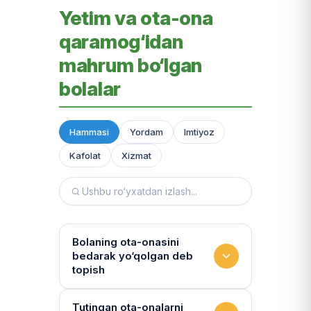
Yetim va ota-ona
qaramog‘idan
mahrum bo‘lgan
bolalar
Hammasi
Yordam
Imtiyoz
Kafolat
Xizmat
Bolaning ota-onasini
bedarak yo‘qolgan deb
topish
Hujjatlarni tiklash xizmati
Tutingan ota-onalarni