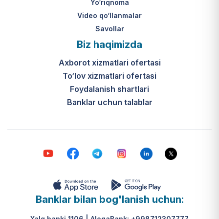
Yo‘riqnoma
Video qo‘llanmalar
Savollar
Biz haqimizda
Axborot xizmatlari ofertasi
To‘lov xizmatlari ofertasi
Foydalanish shartlari
Banklar uchun talablar
Banklar bilan bog'lanish uchun:
Xalq banki 1106 | AloqaBank: +998712307777