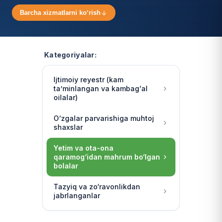
Barcha xizmatlarni ko‘rish
Kategoriyalar:
Ijtimoiy reyestr (kam
ta’minlangan va kambag‘al
oilalar)
O‘zgalar parvarishiga muhtoj
shaxslar
Yetim va ota-ona
qaramog‘idan mahrum bo‘lgan
bolalar
Tazyiq va zo‘ravonlikdan
jabrlanganlar