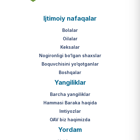
asosi nima?
jumladan, vasiylik, homiylik yoki
patronatdagi bolalar).
O‘zbekiston Respublikasi VMQ-893
Ijtimoiy nafaqalar
(1-ilova, 6-band "j" va "l" kichik
bandlari).
Ushbu xizmatning huquqiy
Bolalar
asosi nima?
Oilalar
O‘zbekiston Respublikasi VMQ-893
Keksalar
(1-ilova, 6-band "m" kichik bandi)
Nogironligi bo‘lgan shaxslar
hamda amaldagi imtiyozlar
Boquvchisini yo‘qotganlar
to‘g‘risidagi qonunchilik.
Boshqalar
Yangiliklar
Barcha yangiliklar
Hammasi Baraka haqida
Imtiyozlar
OAV biz haqimizda
Yordam