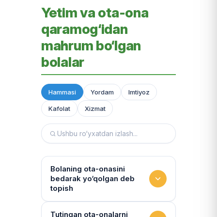
Yetim va ota-ona
qaramog‘idan
mahrum bo‘lgan
bolalar
Hammasi
Yordam
Imtiyoz
Kafolat
Xizmat
Bolaning ota-onasini
bedarak yo‘qolgan deb
topish
Hujjatlarni tiklash xizmati
Tutingan ota-onalarni