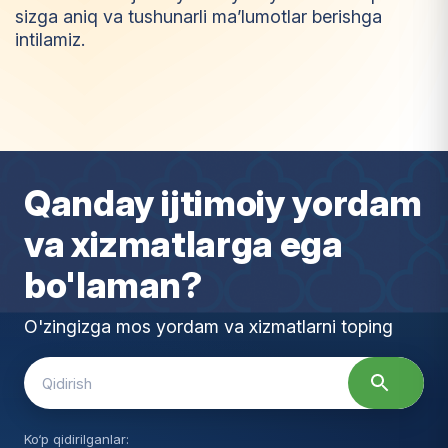
sizga aniq va tushunarli ma’lumotlar berishga
intilamiz.
I
m
t
i
y
o
z
Qanday ijtimoiy yordam
va xizmatlarga ega
bo'laman?
O'zingizga mos yordam va xizmatlarni toping
Search
for:
Ko‘p qidirilganlar: