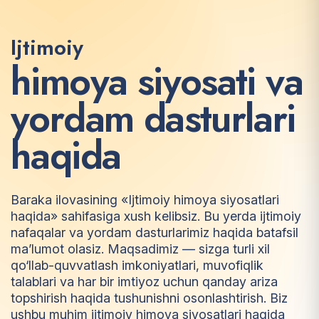
Ijtimoiy
h
i
m
o
y
a
s
i
y
o
s
a
t
i
v
a
y
o
r
d
a
m
d
a
s
t
u
r
l
a
r
i
h
a
q
i
d
a
Baraka ilovasining «Ijtimoiy himoya siyosatlari
haqida» sahifasiga xush kelibsiz. Bu yerda ijtimoiy
nafaqalar va yordam dasturlarimiz haqida batafsil
ma’lumot olasiz. Maqsadimiz — sizga turli xil
qo‘llab-quvvatlash imkoniyatlari, muvofiqlik
talablari va har bir imtiyoz uchun qanday ariza
topshirish haqida tushunishni osonlashtirish. Biz
ushbu muhim ijtimoiy himoya siyosatlari haqida