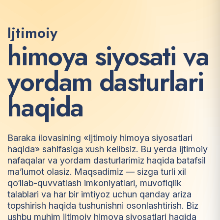
Ijtimoiy
h
i
m
o
y
a
s
i
y
o
s
a
t
i
v
a
y
o
r
d
a
m
d
a
s
t
u
r
l
a
r
i
h
a
q
i
d
a
Baraka ilovasining «Ijtimoiy himoya siyosatlari
haqida» sahifasiga xush kelibsiz. Bu yerda ijtimoiy
nafaqalar va yordam dasturlarimiz haqida batafsil
ma’lumot olasiz. Maqsadimiz — sizga turli xil
qo‘llab-quvvatlash imkoniyatlari, muvofiqlik
talablari va har bir imtiyoz uchun qanday ariza
topshirish haqida tushunishni osonlashtirish. Biz
ushbu muhim ijtimoiy himoya siyosatlari haqida