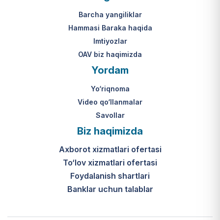
Mahkamasining 2024-yil 31-maydagi
yakuniy qaror qabul qilinishi 10 ish
313-son qarori.
kuni ichida amalga oshiriladi.
Barcha yangiliklar
Hammasi Baraka haqida
К какому виду помощи
Imtiyozlar
относится услуга по
OAV biz haqimizda
установке пандуса?
Yordam
Согласно пункту 32 Положения,
Yo‘riqnoma
эта услуга входит в перечень
мер по адаптации жилищно-
Video qo‘llanmalar
бытовых условий лиц,
Savollar
нуждающихся в постороннем
Biz haqimizda
уходе, для создания
безбарьерной среды.
Axborot xizmatlari ofertasi
To‘lov xizmatlari ofertasi
Foydalanish shartlari
Banklar uchun talablar