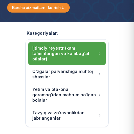
Barcha xizmatlarni ko‘rish
Kategoriyalar:
Ijtimoiy reyestr (kam
ta’minlangan va kambag‘al
oilalar)
O‘zgalar parvarishiga muhtoj
shaxslar
Yetim va ota-ona
qaramog‘idan mahrum bo‘lgan
bolalar
Tazyiq va zo‘ravonlikdan
jabrlanganlar