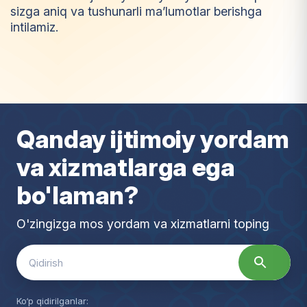
sizga aniq va tushunarli ma’lumotlar berishga
intilamiz.
I
m
t
i
y
o
z
Qanday ijtimoiy yordam
va xizmatlarga ega
bo'laman?
O'zingizga mos yordam va xizmatlarni toping
Search
for:
Ko‘p qidirilganlar: