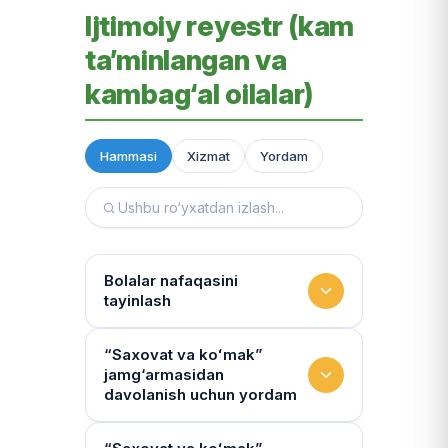
Ijtimoiy reyestr (kam
ta’minlangan va
kambag‘al oilalar)
Hammasi
Xizmat
Yordam
Bolalar nafaqasini
tayinlash
To‘lov miqdori
“Saxovat va koʻmak”
jamg‘armasidan
Miqdor qonunchilik bilan belgilanadi.
davolanish uchun yordam
“Kambag‘allik chegarasidagi oila”ga
75% yoki 50% to‘lanadi
Yo‘llanmaning haqiqiyligi