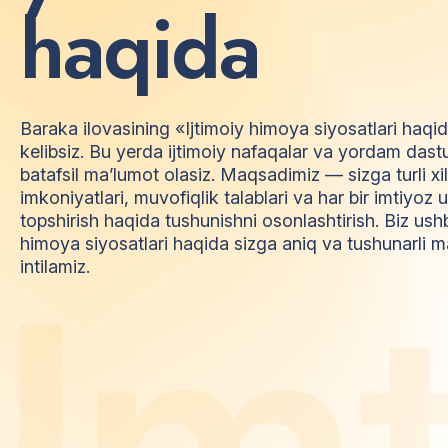
h
a
q
i
d
a
Baraka ilovasining «Ijtimoiy himoya siyosatlari haqi
kelibsiz. Bu yerda ijtimoiy nafaqalar va yordam dast
batafsil ma’lumot olasiz. Maqsadimiz — sizga turli xi
imkoniyatlari, muvofiqlik talablari va har bir imtiyo
topshirish haqida tushunishni osonlashtirish. Biz ush
himoya siyosatlari haqida sizga aniq va tushunarli m
I
m
intilamiz.