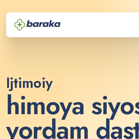
Ijtimoiy
h
i
m
o
y
a
s
i
y
o
y
o
r
d
a
m
d
a
s