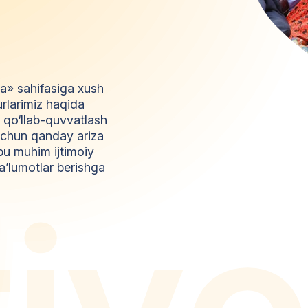
da» sahifasiga xush
urlarimiz haqida
l qo‘llab-quvvatlash
z uchun qanday ariza
bu muhim ijtimoiy
a’lumotlar berishga
t
i
y