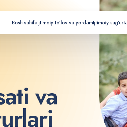
Bosh sahifa
Ijtimoiy to’lov va yordam
Ijtimoiy sug’urt
s
a
t
i
v
a
t
u
r
l
a
r
i