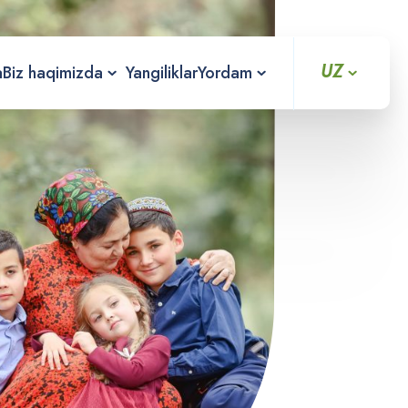
UZ
a
Biz haqimizda
Yangiliklar
Yordam