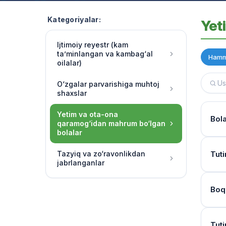
Kategoriyalar:
Yet
Ijtimoiy reyestr (kam
ta’minlangan va kambag‘al
Hamm
oilalar)
O‘zgalar parvarishiga muhtoj
shaxslar
Yetim va ota-ona
Bol
qaramog‘idan mahrum bo‘lgan
bolalar
Hujj
Tazyiq va zo‘ravonlikdan
Tuti
jabrlanganlar
Ha, 
chora
Kur
Boq
O‘qu
Bola
soatl
Mur
Birin
Tuti