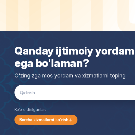
Qanday ijtimoiy yordam
ega bo'laman?
O'zingizga mos yordam va xizmatlarni toping
Search
for:
Ko‘p qidirilganlar:
Barcha xizmatlarni ko‘rish