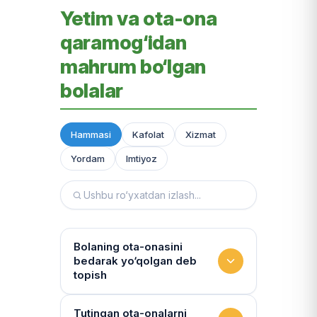
Yetim va ota-ona
qaramog‘idan
mahrum bo‘lgan
bolalar
Hammasi
Kafolat
Xizmat
Yordam
Imtiyoz
Bolaning ota-onasini
bedarak yo‘qolgan deb
topish
Hujjatlarni tiklash xizmati
Tutingan ota-onalarni