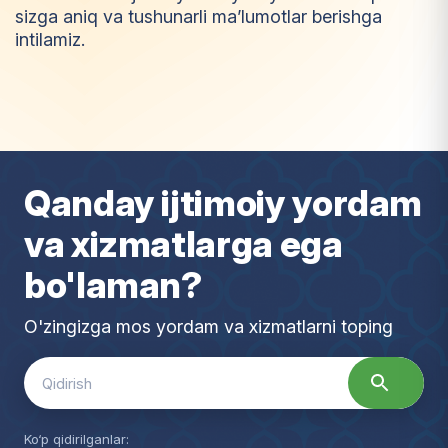
sizga aniq va tushunarli ma’lumotlar berishga
intilamiz.
I
m
t
i
y
o
z
Qanday ijtimoiy yordam
va xizmatlarga ega
bo'laman?
O'zingizga mos yordam va xizmatlarni toping
Search
for:
Ko‘p qidirilganlar: