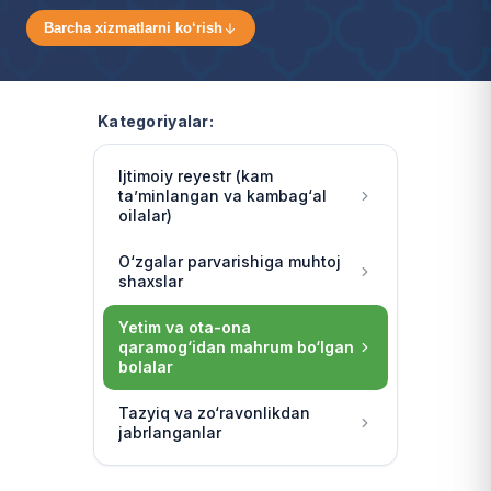
Barcha xizmatlarni ko‘rish
Kategoriyalar:
Ijtimoiy reyestr (kam
ta’minlangan va kambag‘al
oilalar)
O‘zgalar parvarishiga muhtoj
shaxslar
Yetim va ota-ona
qaramog‘idan mahrum bo‘lgan
bolalar
Tazyiq va zo‘ravonlikdan
jabrlanganlar