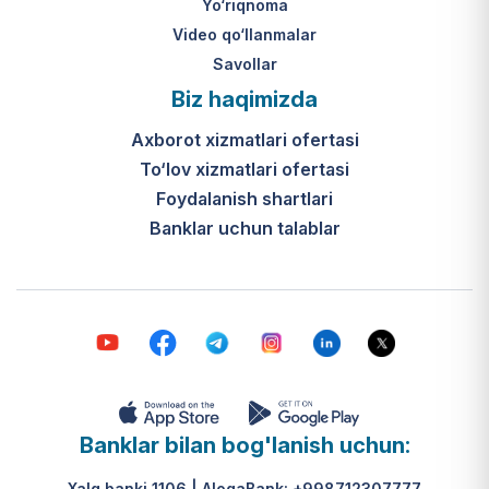
Yo‘riqnoma
Video qo‘llanmalar
Savollar
Biz haqimizda
Axborot xizmatlari ofertasi
To‘lov xizmatlari ofertasi
Foydalanish shartlari
Banklar uchun talablar
Banklar bilan bog'lanish uchun:
Xalq banki 1106 | AloqaBank: +998712307777