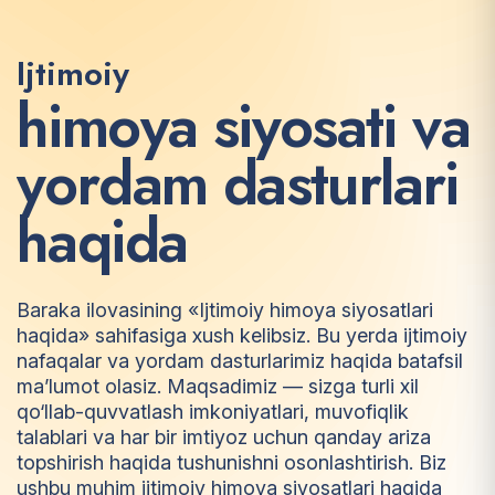
Ijtimoiy
h
i
m
o
y
a
s
i
y
o
s
a
t
i
v
a
y
o
r
d
a
m
d
a
s
t
u
r
l
a
r
i
h
a
q
i
d
a
Baraka ilovasining «Ijtimoiy himoya siyosatlari
haqida» sahifasiga xush kelibsiz. Bu yerda ijtimoiy
nafaqalar va yordam dasturlarimiz haqida batafsil
ma’lumot olasiz. Maqsadimiz — sizga turli xil
qo‘llab-quvvatlash imkoniyatlari, muvofiqlik
talablari va har bir imtiyoz uchun qanday ariza
topshirish haqida tushunishni osonlashtirish. Biz
ushbu muhim ijtimoiy himoya siyosatlari haqida