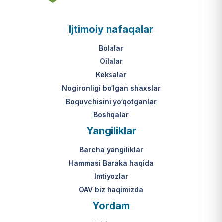
asosi nima?
jumladan, vasiylik, homiylik yoki
patronatdagi bolalar).
O‘zbekiston Respublikasi VMQ-893
Ijtimoiy nafaqalar
(1-ilova, 6-band "j" va "l" kichik
bandlari).
Ushbu xizmatning huquqiy
Bolalar
asosi nima?
Oilalar
O‘zbekiston Respublikasi VMQ-893
Keksalar
(1-ilova, 6-band "m" kichik bandi)
Nogironligi bo‘lgan shaxslar
hamda amaldagi imtiyozlar
Boquvchisini yo‘qotganlar
to‘g‘risidagi qonunchilik.
Boshqalar
Yangiliklar
Barcha yangiliklar
Hammasi Baraka haqida
Imtiyozlar
OAV biz haqimizda
Yordam