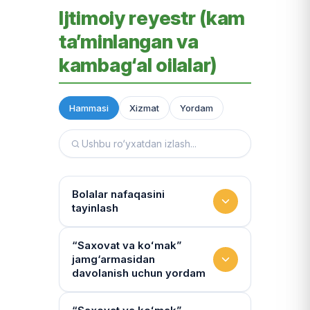
Ijtimoiy reyestr (kam
ta’minlangan va
kambag‘al oilalar)
Hammasi
Xizmat
Yordam
Bolalar nafaqasini
tayinlash
To‘lov miqdori
“Saxovat va koʻmak”
jamg‘armasidan
Miqdor qonunchilik bilan belgilanadi.
davolanish uchun yordam
“Kambag‘allik chegarasidagi oila”ga
75% yoki 50% to‘lanadi
Yo‘llanmaning haqiqiyligi