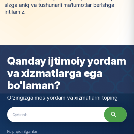
sizga aniq va tushunarli ma’lumotlar berishga
intilamiz.
I
m
t
i
y
o
z
Qanday ijtimoiy yordam
va xizmatlarga ega
bo'laman?
O'zingizga mos yordam va xizmatlarni toping
Search
for:
Ko‘p qidirilganlar: