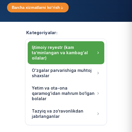
Barcha xizmatlarni ko‘rish
Kategoriyalar:
Ijtimoiy reyestr (kam
ta’minlangan va kambag‘al
oilalar)
O‘zgalar parvarishiga muhtoj
shaxslar
Yetim va ota-ona
qaramog‘idan mahrum bo‘lgan
bolalar
Tazyiq va zo‘ravonlikdan
jabrlanganlar