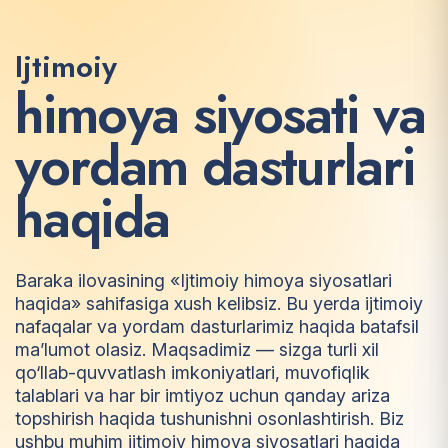
Ijtimoiy
h
i
m
o
y
a
s
i
y
o
s
a
t
i
v
a
y
o
r
d
a
m
d
a
s
t
u
r
l
a
r
i
h
a
q
i
d
a
Baraka ilovasining «Ijtimoiy himoya siyosatlari
haqida» sahifasiga xush kelibsiz. Bu yerda ijtimoiy
nafaqalar va yordam dasturlarimiz haqida batafsil
ma’lumot olasiz. Maqsadimiz — sizga turli xil
qo‘llab-quvvatlash imkoniyatlari, muvofiqlik
talablari va har bir imtiyoz uchun qanday ariza
topshirish haqida tushunishni osonlashtirish. Biz
ushbu muhim ijtimoiy himoya siyosatlari haqida