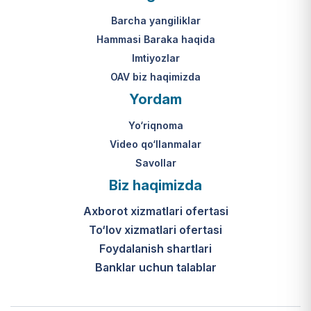
Mahkamasining 2024-yil 31-maydagi
yakuniy qaror qabul qilinishi 10 ish
313-son qarori.
kuni ichida amalga oshiriladi.
Barcha yangiliklar
Hammasi Baraka haqida
К какому виду помощи
Imtiyozlar
относится услуга по
OAV biz haqimizda
установке пандуса?
Yordam
Согласно пункту 32 Положения,
Yo‘riqnoma
эта услуга входит в перечень
мер по адаптации жилищно-
Video qo‘llanmalar
бытовых условий лиц,
Savollar
нуждающихся в постороннем
Biz haqimizda
уходе, для создания
безбарьерной среды.
Axborot xizmatlari ofertasi
To‘lov xizmatlari ofertasi
Foydalanish shartlari
Banklar uchun talablar