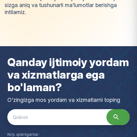
sizga aniq va tushunarli ma’lumotlar berishga
intilamiz.
I
m
t
i
y
o
z
Qanday ijtimoiy yordam
va xizmatlarga ega
bo'laman?
O'zingizga mos yordam va xizmatlarni toping
Search
for:
Ko‘p qidirilganlar: