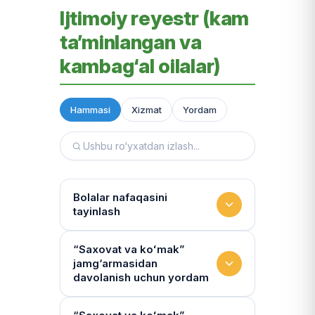
Ijtimoiy reyestr (kam
ta’minlangan va
kambag‘al oilalar)
Hammasi
Xizmat
Yordam
Bolalar nafaqasini
tayinlash
To‘lov miqdori
“Saxovat va koʻmak”
jamg‘armasidan
Miqdor qonunchilik bilan belgilanadi.
davolanish uchun yordam
“Kambag‘allik chegarasidagi oila”ga
75% yoki 50% to‘lanadi
Yo‘llanmaning haqiqiyligi