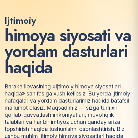
Ijtimoiy
h
i
m
o
y
a
s
i
y
o
s
a
t
i
v
a
y
o
r
d
a
m
d
a
s
t
u
r
l
a
r
i
h
a
q
i
d
a
Baraka ilovasining «Ijtimoiy himoya siyosatlari
haqida» sahifasiga xush kelibsiz. Bu yerda ijtimoiy
nafaqalar va yordam dasturlarimiz haqida batafsil
ma’lumot olasiz. Maqsadimiz — sizga turli xil
qo‘llab-quvvatlash imkoniyatlari, muvofiqlik
talablari va har bir imtiyoz uchun qanday ariza
topshirish haqida tushunishni osonlashtirish. Biz
ushbu muhim ijtimoiy himoya siyosatlari haqida