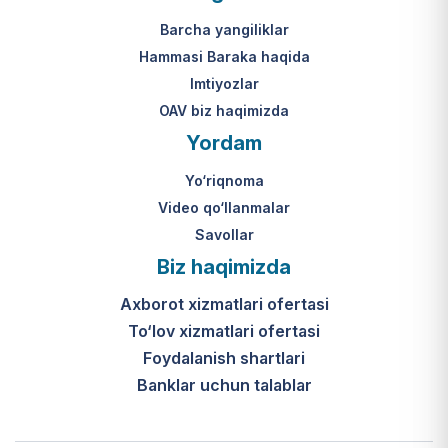
Mahkamasining 2024-yil 31-maydagi
yakuniy qaror qabul qilinishi 10 ish
313-son qarori.
kuni ichida amalga oshiriladi.
Barcha yangiliklar
Hammasi Baraka haqida
К какому виду помощи
Imtiyozlar
относится услуга по
OAV biz haqimizda
установке пандуса?
Yordam
Согласно пункту 32 Положения,
Yo‘riqnoma
эта услуга входит в перечень
мер по адаптации жилищно-
Video qo‘llanmalar
бытовых условий лиц,
Savollar
нуждающихся в постороннем
Biz haqimizda
уходе, для создания
безбарьерной среды.
Axborot xizmatlari ofertasi
To‘lov xizmatlari ofertasi
Foydalanish shartlari
Banklar uchun talablar