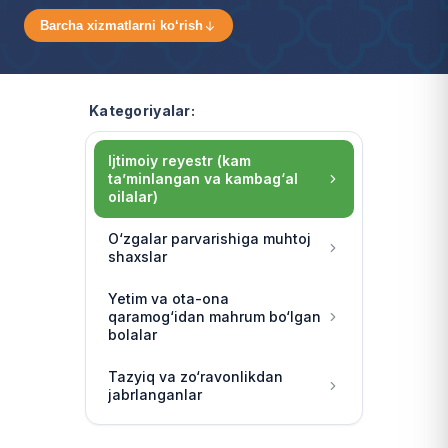
Barcha xizmatlarni ko‘rish
Kategoriyalar:
Ijtimoiy reyestr (kam
ta’minlangan va kambag‘al
oilalar)
O‘zgalar parvarishiga muhtoj
shaxslar
Yetim va ota-ona
qaramog‘idan mahrum bo‘lgan
bolalar
Tazyiq va zo‘ravonlikdan
jabrlanganlar