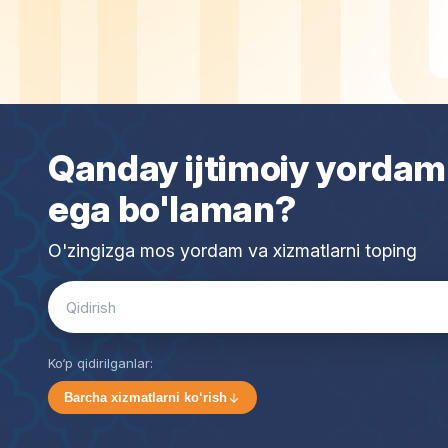
Qanday ijtimoiy yordam
ega bo'laman?
O'zingizga mos yordam va xizmatlarni toping
Search
for:
Ko‘p qidirilganlar:
Barcha xizmatlarni ko‘rish