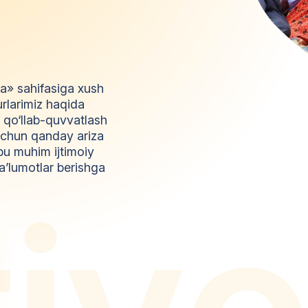
da» sahifasiga xush
urlarimiz haqida
l qo‘llab-quvvatlash
z uchun qanday ariza
bu muhim ijtimoiy
a’lumotlar berishga
t
i
y