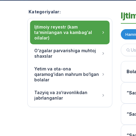
Kategoriyalar:
Ijt
Ijtimoiy reyestr (kam
ta’minlangan va kambag‘al
Hamm
oilalar)
O‘zgalar parvarishiga muhtoj
shaxslar
Yetim va ota-ona
Bola
qaramog‘idan mahrum bo‘lgan
bolalar
To‘l
Tazyiq va zo‘ravonlikdan
“Sa
jabrlanganlar
Miqd
Yo‘l
“Sa
Kiml
Ijtim
“Dav
band
Oper
“Sa