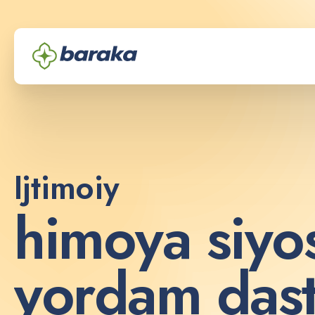
Ijtimoiy
h
i
m
o
y
a
s
i
y
o
y
o
r
d
a
m
d
a
s