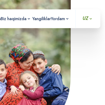
UZ
a
Biz haqimizda
Yangiliklar
Yordam