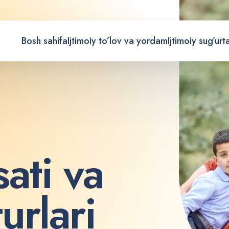
Bosh sahifa
Ijtimoiy to’lov va yordam
Ijtimoiy sug’urt
s
a
t
i
v
a
t
u
r
l
a
r
i