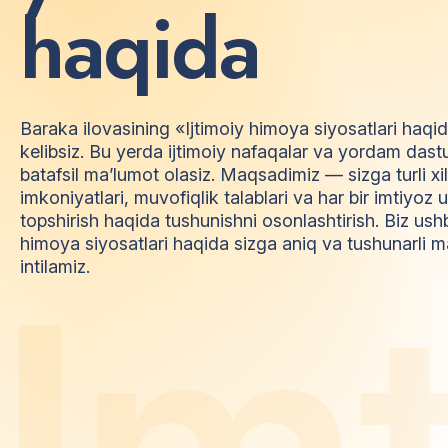
h
a
q
i
d
a
Baraka ilovasining «Ijtimoiy himoya siyosatlari haqi
kelibsiz. Bu yerda ijtimoiy nafaqalar va yordam dast
batafsil ma’lumot olasiz. Maqsadimiz — sizga turli xi
imkoniyatlari, muvofiqlik talablari va har bir imtiyo
topshirish haqida tushunishni osonlashtirish. Biz ush
himoya siyosatlari haqida sizga aniq va tushunarli m
I
m
intilamiz.