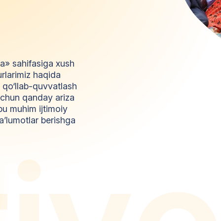
da» sahifasiga xush
urlarimiz haqida
l qo‘llab-quvvatlash
z uchun qanday ariza
bu muhim ijtimoiy
a’lumotlar berishga
t
i
y