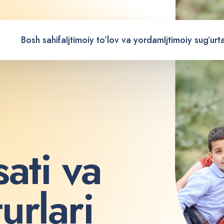
Bosh sahifa
Ijtimoiy to’lov va yordam
Ijtimoiy sug’urt
s
a
t
i
v
a
t
u
r
l
a
r
i