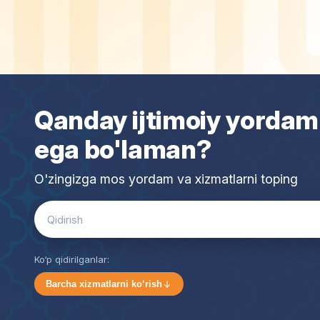
Qanday ijtimoiy yordam
ega bo'laman?
O'zingizga mos yordam va xizmatlarni toping
Search
for:
Ko‘p qidirilganlar:
Barcha xizmatlarni ko‘rish