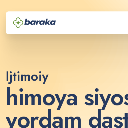
Ijtimoiy
h
i
m
o
y
a
s
i
y
o
y
o
r
d
a
m
d
a
s