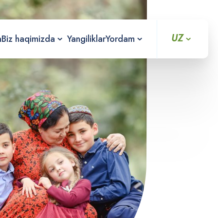
UZ
a
Biz haqimizda
Yangiliklar
Yordam