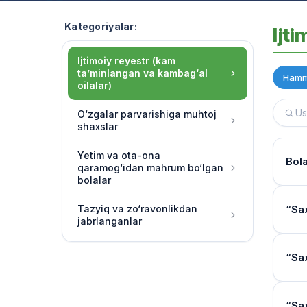
Kategoriyalar:
Ijt
Ijtimoiy reyestr (kam
ta’minlangan va kambag‘al
Hamm
oilalar)
O‘zgalar parvarishiga muhtoj
shaxslar
Yetim va ota-ona
Bola
qaramog‘idan mahrum bo‘lgan
bolalar
To‘l
Tazyiq va zo‘ravonlikdan
“Sa
jabrlanganlar
Miqd
Yo‘l
“Sa
Kiml
Ijtim
“Dav
band
Oper
“Sa