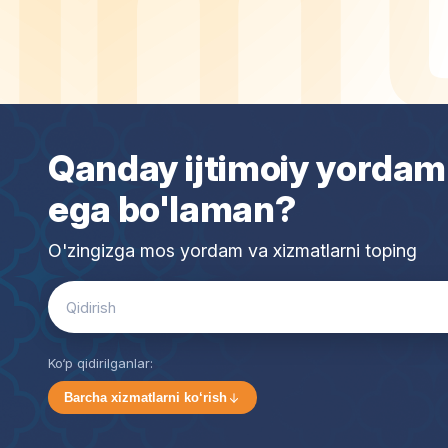
Qanday ijtimoiy yordam
ega bo'laman?
O'zingizga mos yordam va xizmatlarni toping
Search
for:
Ko‘p qidirilganlar:
Barcha xizmatlarni ko‘rish