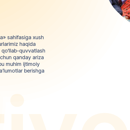
da» sahifasiga xush
urlarimiz haqida
l qo‘llab-quvvatlash
z uchun qanday ariza
bu muhim ijtimoiy
a’lumotlar berishga
t
i
y