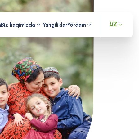
UZ
a
Biz haqimizda
Yangiliklar
Yordam