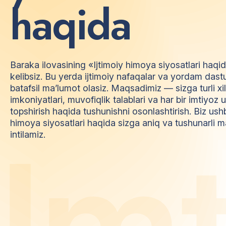
h
a
q
i
d
a
Baraka ilovasining «Ijtimoiy himoya siyosatlari haqi
kelibsiz. Bu yerda ijtimoiy nafaqalar va yordam dast
batafsil ma’lumot olasiz. Maqsadimiz — sizga turli xi
imkoniyatlari, muvofiqlik talablari va har bir imtiyo
topshirish haqida tushunishni osonlashtirish. Biz ush
himoya siyosatlari haqida sizga aniq va tushunarli m
I
m
intilamiz.