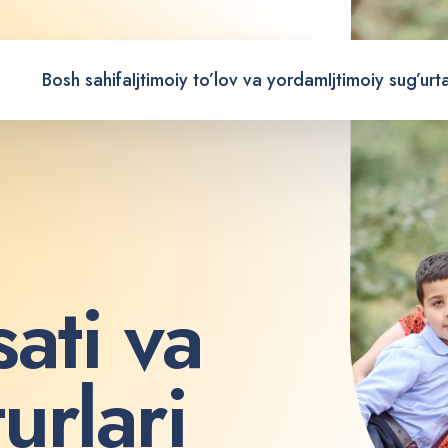
Bosh sahifa
Ijtimoiy to’lov va yordam
Ijtimoiy sug’urt
s
a
t
i
v
a
t
u
r
l
a
r
i