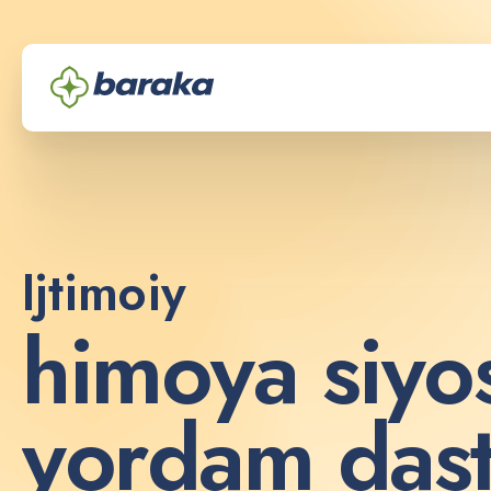
Ijtimoiy
h
i
m
o
y
a
s
i
y
o
y
o
r
d
a
m
d
a
s