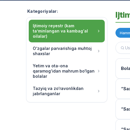
Kategoriyalar:
Ijt
Ijtimoiy reyestr (kam
ta’minlangan va kambag‘al
Hamm
oilalar)
O‘zgalar parvarishiga muhtoj
shaxslar
Yetim va ota-ona
Bola
qaramog‘idan mahrum bo‘lgan
bolalar
To‘l
Tazyiq va zo‘ravonlikdan
“Sa
jabrlanganlar
Miqd
Yo‘l
“Sa
Kiml
Ijtim
“Dav
band
Oper
“Sa