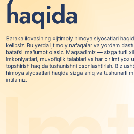
h
a
q
i
d
a
Baraka ilovasining «Ijtimoiy himoya siyosatlari haqi
kelibsiz. Bu yerda ijtimoiy nafaqalar va yordam dast
batafsil ma’lumot olasiz. Maqsadimiz — sizga turli xi
imkoniyatlari, muvofiqlik talablari va har bir imtiyo
topshirish haqida tushunishni osonlashtirish. Biz ush
himoya siyosatlari haqida sizga aniq va tushunarli m
I
m
intilamiz.