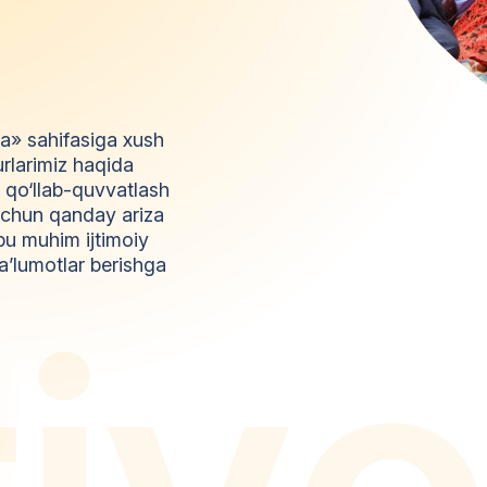
da» sahifasiga xush
urlarimiz haqida
l qo‘llab-quvvatlash
z uchun qanday ariza
bu muhim ijtimoiy
a’lumotlar berishga
t
i
y