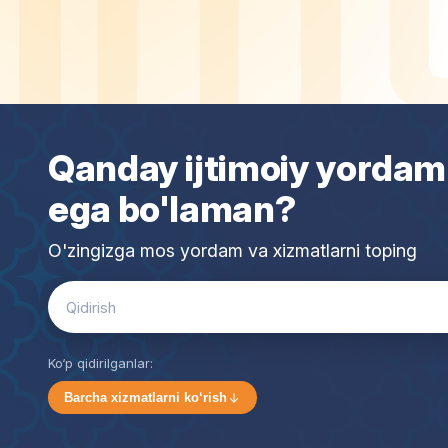
Qanday ijtimoiy yordam
ega bo'laman?
O'zingizga mos yordam va xizmatlarni toping
Search
for:
Ko‘p qidirilganlar:
Barcha xizmatlarni ko‘rish