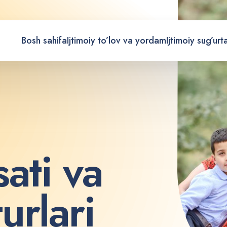
Bosh sahifa
Ijtimoiy to’lov va yordam
Ijtimoiy sug’urt
s
a
t
i
v
a
t
u
r
l
a
r
i