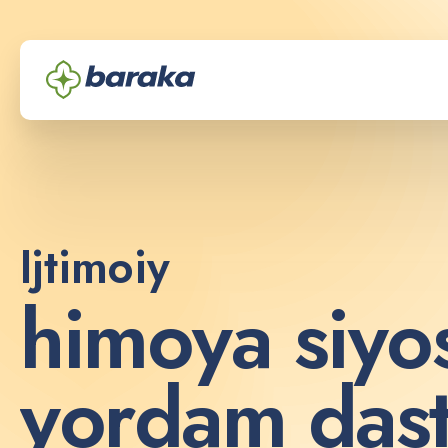
Ijtimoiy
h
i
m
o
y
a
s
i
y
o
y
o
r
d
a
m
d
a
s