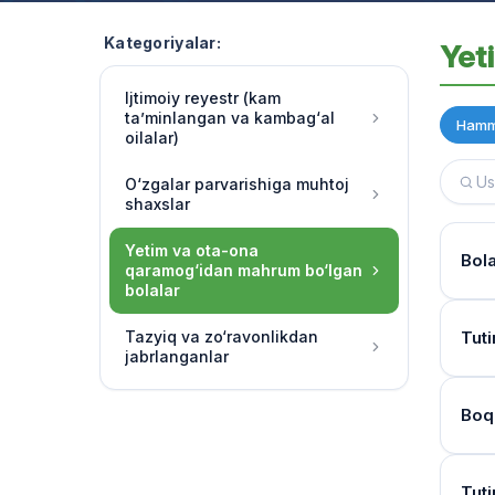
Kategoriyalar:
Yet
Ijtimoiy reyestr (kam
ta’minlangan va kambag‘al
Hamm
oilalar)
O‘zgalar parvarishiga muhtoj
shaxslar
Yetim va ota-ona
Bol
qaramog‘idan mahrum bo‘lgan
bolalar
Hujj
Tazyiq va zo‘ravonlikdan
Tuti
jabrlanganlar
Ha, 
chora
Kur
Boq
O‘qu
Bola
soatl
Mur
Birin
Tuti