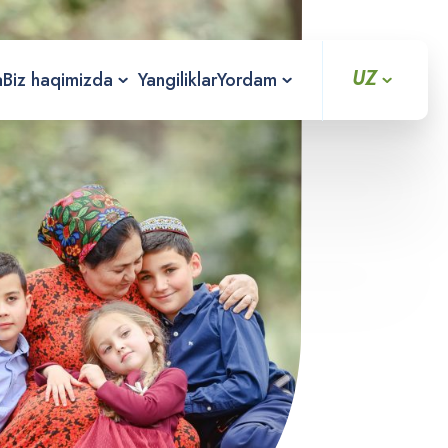
UZ
a
Biz haqimizda
Yangiliklar
Yordam