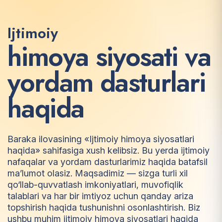
Ijtimoiy
h
i
m
o
y
a
s
i
y
o
s
a
t
i
v
a
y
o
r
d
a
m
d
a
s
t
u
r
l
a
r
i
h
a
q
i
d
a
Baraka ilovasining «Ijtimoiy himoya siyosatlari
haqida» sahifasiga xush kelibsiz. Bu yerda ijtimoiy
nafaqalar va yordam dasturlarimiz haqida batafsil
ma’lumot olasiz. Maqsadimiz — sizga turli xil
qo‘llab-quvvatlash imkoniyatlari, muvofiqlik
talablari va har bir imtiyoz uchun qanday ariza
topshirish haqida tushunishni osonlashtirish. Biz
ushbu muhim ijtimoiy himoya siyosatlari haqida