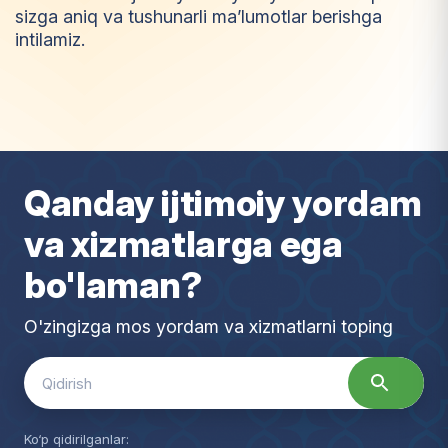
sizga aniq va tushunarli ma’lumotlar berishga
intilamiz.
I
m
t
i
y
o
z
Qanday ijtimoiy yordam
va xizmatlarga ega
bo'laman?
O'zingizga mos yordam va xizmatlarni toping
Search
for:
Ko‘p qidirilganlar: