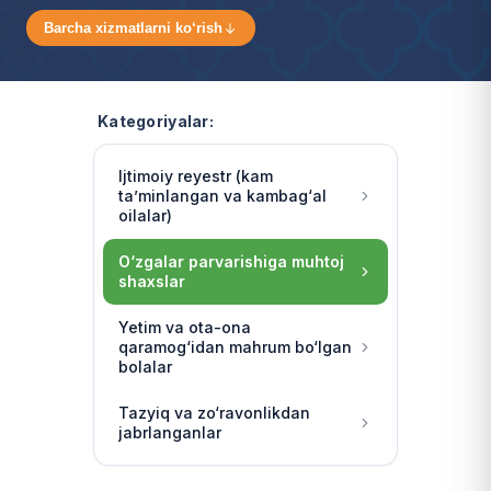
Barcha xizmatlarni ko‘rish
Kategoriyalar:
Ijtimoiy reyestr (kam
ta’minlangan va kambag‘al
oilalar)
O‘zgalar parvarishiga muhtoj
shaxslar
Yetim va ota-ona
qaramog‘idan mahrum bo‘lgan
bolalar
Tazyiq va zo‘ravonlikdan
jabrlanganlar