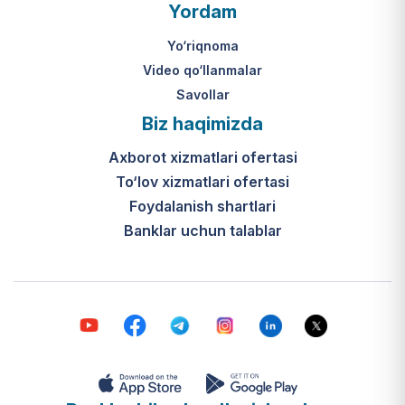
O‘zbekiston Respublikasi Vazirlar
Yordam
Mahkamasining 2024-yil 31-maydagi
316-son qarori hamda Prezidentning
Yo‘riqnoma
PQ-410-son qarori.
Video qo‘llanmalar
Savollar
Ijtimoiy qo‘llab-quvvatlash
Biz haqimizda
markazlari (IQQM) o‘zi nima?
Axborot xizmatlari ofertasi
Bular ilgarigi “Saxovat” keksalar va
To‘lov xizmatlari ofertasi
nogironligi bo‘lgan shaxslar uchun
internat uylari hamda Urush va
Foydalanish shartlari
mehnat faxriylari pansionatining
Banklar uchun talablar
yangi nomi va tizimidir (1-band).