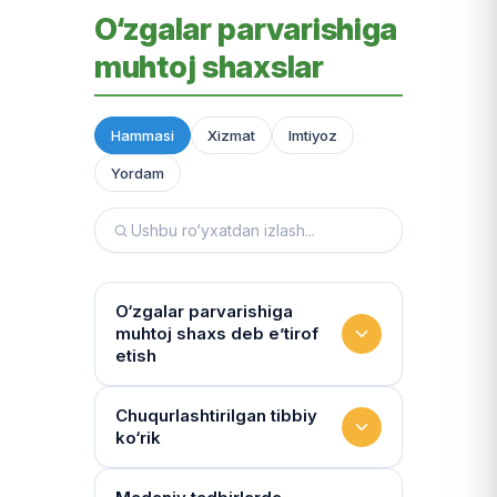
O‘zgalar parvarishiga
muhtoj shaxslar
Hammasi
Xizmat
Imtiyoz
Yordam
O‘zgalar parvarishiga
muhtoj shaxs deb e’tirof
etish
Yashash sharoitini kim
Chuqurlashtirilgan tibbiy
ko‘rik
baholaydi?
Multidissiplinar guruh: "Inson"
Tibbiy holat qanchalik tez-tez