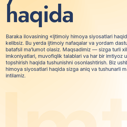
h
a
q
i
d
a
Baraka ilovasining «Ijtimoiy himoya siyosatlari haqi
kelibsiz. Bu yerda ijtimoiy nafaqalar va yordam dast
batafsil ma’lumot olasiz. Maqsadimiz — sizga turli xi
imkoniyatlari, muvofiqlik talablari va har bir imtiyo
topshirish haqida tushunishni osonlashtirish. Biz ush
himoya siyosatlari haqida sizga aniq va tushunarli m
I
m
intilamiz.