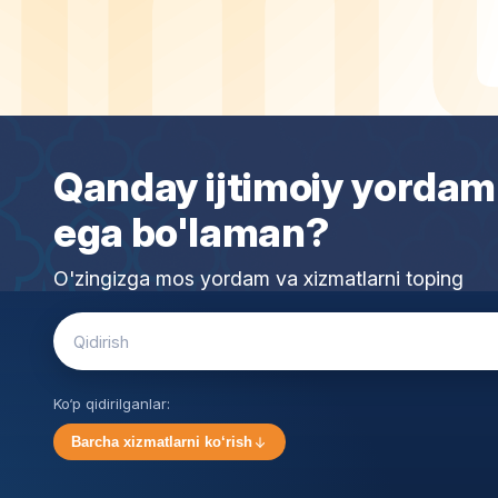
Qanday ijtimoiy yordam
ega bo'laman?
O'zingizga mos yordam va xizmatlarni toping
Search
for:
Ko‘p qidirilganlar:
Barcha xizmatlarni ko‘rish