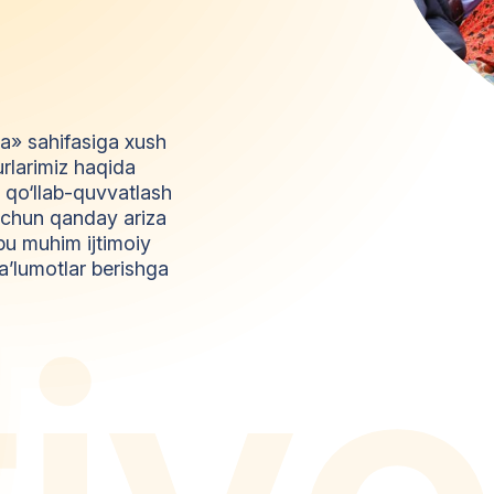
da» sahifasiga xush
urlarimiz haqida
l qo‘llab-quvvatlash
z uchun qanday ariza
bu muhim ijtimoiy
a’lumotlar berishga
t
i
y