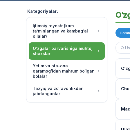
Kategoriyalar:
O‘z
Ijtimoiy reyestr (kam
ta’minlangan va kambag‘al
Hamm
oilalar)
O‘zgalar parvarishiga muhtoj
shaxslar
Yetim va ota-ona
O‘zg
qaramog‘idan mahrum bo‘lgan
bolalar
Yash
Tazyiq va zo‘ravonlikdan
Chuq
jabrlanganlar
Multi
o‘rg
Tibb
Mada
Har 
Moni
band
Mulo
Reye
Uyda