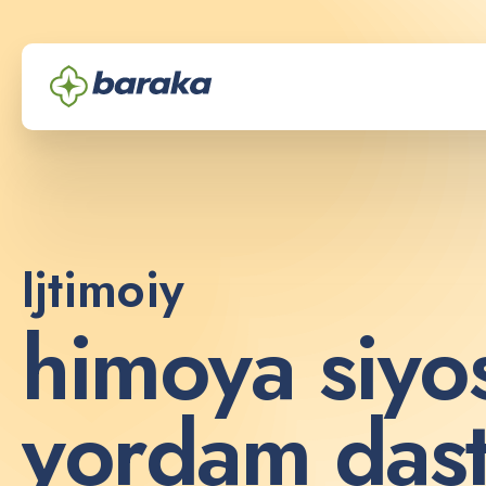
Ijtimoiy
h
i
m
o
y
a
s
i
y
o
y
o
r
d
a
m
d
a
s