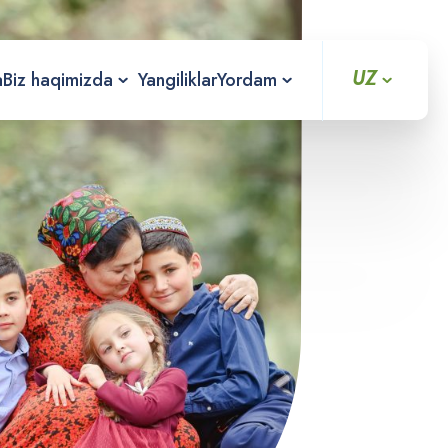
UZ
a
Biz haqimizda
Yangiliklar
Yordam