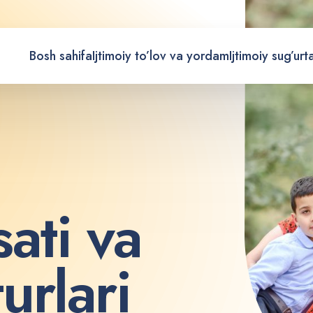
Bosh sahifa
Ijtimoiy to’lov va yordam
Ijtimoiy sug’urt
s
a
t
i
v
a
t
u
r
l
a
r
i