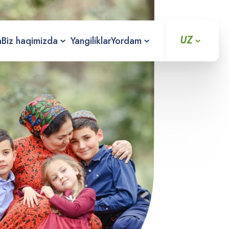
UZ
a
Biz haqimizda
Yangiliklar
Yordam