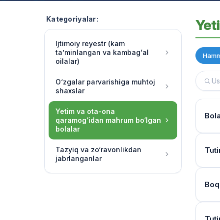
Kategoriyalar:
Yet
Ijtimoiy reyestr (kam
ta’minlangan va kambag‘al
Hamm
oilalar)
O‘zgalar parvarishiga muhtoj
shaxslar
Yetim va ota-ona
Bol
qaramog‘idan mahrum bo‘lgan
bolalar
Hujj
Tazyiq va zo‘ravonlikdan
Tuti
jabrlanganlar
Ha, 
chora
Kur
Boq
O‘qu
Bola
soatl
Mur
Birin
Tuti