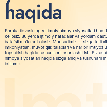
h
a
q
i
d
a
Baraka ilovasining «Ijtimoiy himoya siyosatlari haqi
kelibsiz. Bu yerda ijtimoiy nafaqalar va yordam dast
batafsil ma’lumot olasiz. Maqsadimiz — sizga turli xi
imkoniyatlari, muvofiqlik talablari va har bir imtiyo
topshirish haqida tushunishni osonlashtirish. Biz ush
himoya siyosatlari haqida sizga aniq va tushunarli m
I
m
intilamiz.