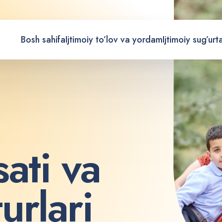
Bosh sahifa
Ijtimoiy to’lov va yordam
Ijtimoiy sug’urt
s
a
t
i
v
a
t
u
r
l
a
r
i