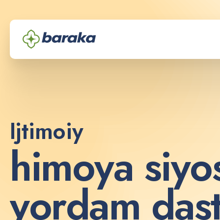
Ijtimoiy
h
i
m
o
y
a
s
i
y
o
y
o
r
d
a
m
d
a
s