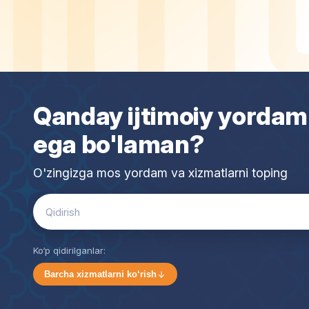
Qanday ijtimoiy yordam
ega bo'laman?
O'zingizga mos yordam va xizmatlarni toping
Search
for:
Ko‘p qidirilganlar:
Barcha xizmatlarni ko‘rish