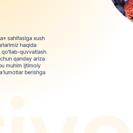
da» sahifasiga xush
urlarimiz haqida
l qo‘llab-quvvatlash
z uchun qanday ariza
bu muhim ijtimoiy
a’lumotlar berishga
t
i
y