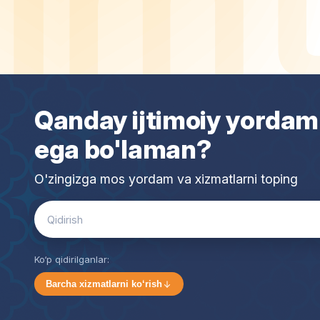
Qanday ijtimoiy yordam
ega bo'laman?
O'zingizga mos yordam va xizmatlarni toping
Search
for:
Ko‘p qidirilganlar:
Barcha xizmatlarni ko‘rish