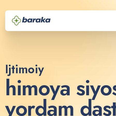
Ijtimoiy
h
i
m
o
y
a
s
i
y
o
y
o
r
d
a
m
d
a
s