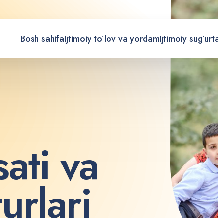
Bosh sahifa
Ijtimoiy to’lov va yordam
Ijtimoiy sug’urt
s
a
t
i
v
a
t
u
r
l
a
r
i