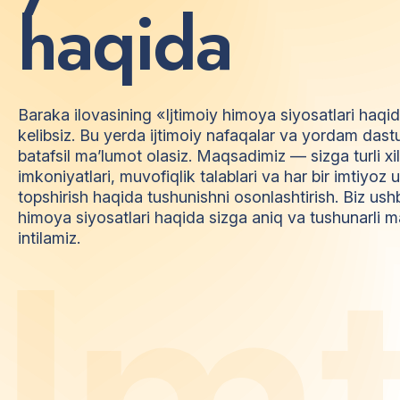
h
a
q
i
d
a
Baraka ilovasining «Ijtimoiy himoya siyosatlari haqi
kelibsiz. Bu yerda ijtimoiy nafaqalar va yordam dast
batafsil ma’lumot olasiz. Maqsadimiz — sizga turli xi
imkoniyatlari, muvofiqlik talablari va har bir imtiyo
topshirish haqida tushunishni osonlashtirish. Biz ush
himoya siyosatlari haqida sizga aniq va tushunarli m
I
m
intilamiz.