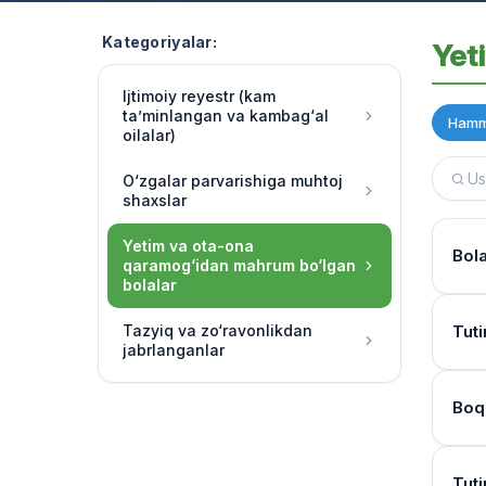
Kategoriyalar:
Yet
Ijtimoiy reyestr (kam
ta’minlangan va kambag‘al
Hamm
oilalar)
O‘zgalar parvarishiga muhtoj
shaxslar
Yetim va ota-ona
Bol
qaramog‘idan mahrum bo‘lgan
bolalar
Hujj
Tazyiq va zo‘ravonlikdan
Tuti
jabrlanganlar
Ha, 
chora
Kur
Boq
O‘qu
Bola
soatl
Mur
Birin
Tuti