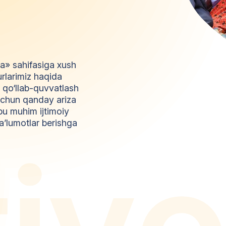
da» sahifasiga xush
urlarimiz haqida
l qo‘llab-quvvatlash
z uchun qanday ariza
bu muhim ijtimoiy
a’lumotlar berishga
t
i
y