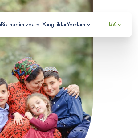
UZ
a
Biz haqimizda
Yangiliklar
Yordam