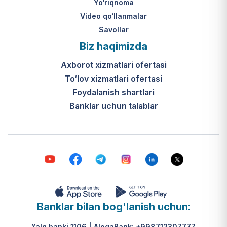
Yo‘riqnoma
Video qo‘llanmalar
Savollar
Biz haqimizda
Axborot xizmatlari ofertasi
To‘lov xizmatlari ofertasi
Foydalanish shartlari
Banklar uchun talablar
Banklar bilan bog'lanish uchun:
Xalq banki 1106 | AloqaBank: +998712307777