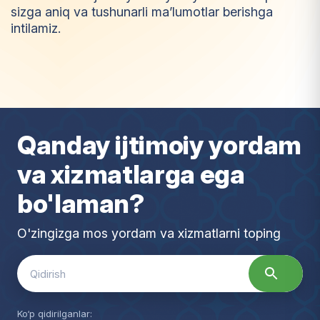
sizga aniq va tushunarli ma’lumotlar berishga
intilamiz.
I
m
t
i
y
o
z
Qanday ijtimoiy yordam
va xizmatlarga ega
bo'laman?
O'zingizga mos yordam va xizmatlarni toping
Search
for:
Ko‘p qidirilganlar: