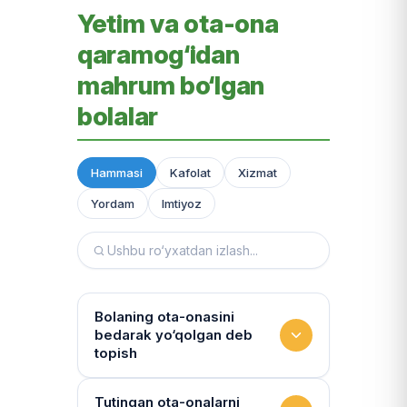
Yetim va ota-ona
qaramog‘idan
mahrum bo‘lgan
bolalar
Hammasi
Kafolat
Xizmat
Yordam
Imtiyoz
Bolaning ota-onasini
bedarak yo‘qolgan deb
topish
Hujjatlarni tiklash xizmati
Tutingan ota-onalarni