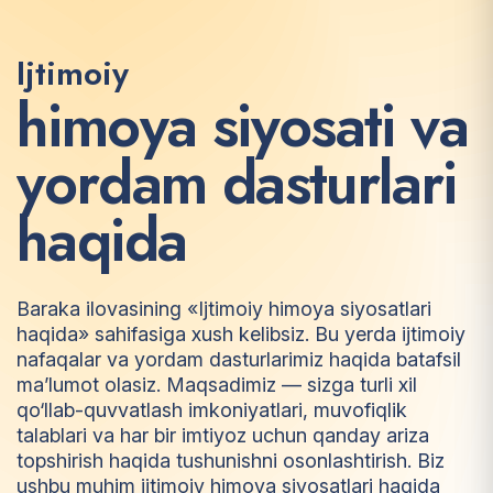
Ijtimoiy
h
i
m
o
y
a
s
i
y
o
s
a
t
i
v
a
y
o
r
d
a
m
d
a
s
t
u
r
l
a
r
i
h
a
q
i
d
a
Baraka ilovasining «Ijtimoiy himoya siyosatlari
haqida» sahifasiga xush kelibsiz. Bu yerda ijtimoiy
nafaqalar va yordam dasturlarimiz haqida batafsil
ma’lumot olasiz. Maqsadimiz — sizga turli xil
qo‘llab-quvvatlash imkoniyatlari, muvofiqlik
talablari va har bir imtiyoz uchun qanday ariza
topshirish haqida tushunishni osonlashtirish. Biz
ushbu muhim ijtimoiy himoya siyosatlari haqida