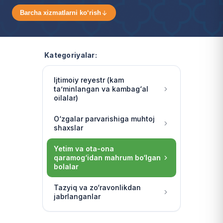
Barcha xizmatlarni ko‘rish
Kategoriyalar:
Ijtimoiy reyestr (kam
ta’minlangan va kambag‘al
oilalar)
O‘zgalar parvarishiga muhtoj
shaxslar
Yetim va ota-ona
qaramog‘idan mahrum bo‘lgan
bolalar
Tazyiq va zo‘ravonlikdan
jabrlanganlar