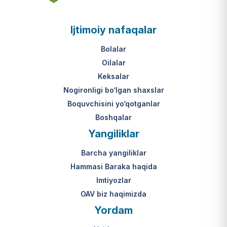
asosi nima?
jumladan, vasiylik, homiylik yoki
patronatdagi bolalar).
O‘zbekiston Respublikasi VMQ-893
Ijtimoiy nafaqalar
(1-ilova, 6-band "j" va "l" kichik
bandlari).
Ushbu xizmatning huquqiy
Bolalar
asosi nima?
Oilalar
O‘zbekiston Respublikasi VMQ-893
Keksalar
(1-ilova, 6-band "m" kichik bandi)
Nogironligi bo‘lgan shaxslar
hamda amaldagi imtiyozlar
Boquvchisini yo‘qotganlar
to‘g‘risidagi qonunchilik.
Boshqalar
Yangiliklar
Barcha yangiliklar
Hammasi Baraka haqida
Imtiyozlar
OAV biz haqimizda
Yordam