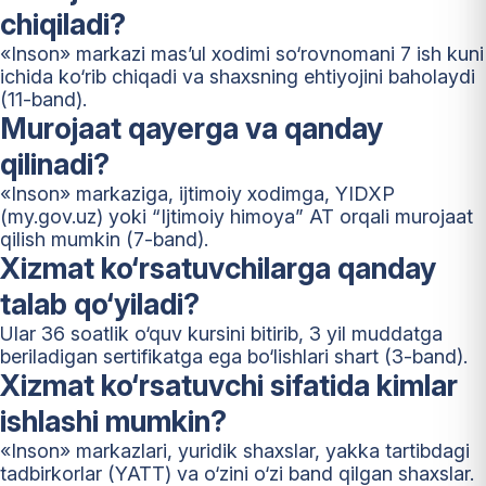
chiqiladi?
«Inson» markazi mas’ul xodimi so‘rovnomani 7 ish kuni
ichida ko‘rib chiqadi va shaxsning ehtiyojini baholaydi
(11-band).
Murojaat qayerga va qanday
qilinadi?
«Inson» markaziga, ijtimoiy xodimga, YIDXP
(my.gov.uz) yoki “Ijtimoiy himoya” AT orqali murojaat
qilish mumkin (7-band).
Xizmat ko‘rsatuvchilarga qanday
talab qo‘yiladi?
Ular 36 soatlik o‘quv kursini bitirib, 3 yil muddatga
beriladigan sertifikatga ega bo‘lishlari shart (3-band).
Xizmat ko‘rsatuvchi sifatida kimlar
ishlashi mumkin?
«Inson» markazlari, yuridik shaxslar, yakka tartibdagi
tadbirkorlar (YATT) va o‘zini o‘zi band qilgan shaxslar.