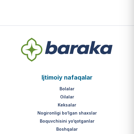
bo‘yicha
harakatlanish
Ijtimoiy nafaqalar
Bolalar
Oilalar
Keksalar
Nogironligi bo‘lgan shaxslar
Boquvchisini yo‘qotganlar
Boshqalar