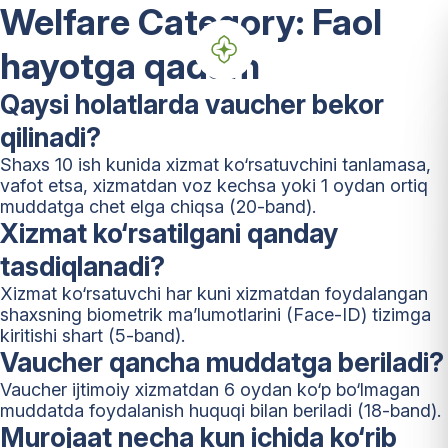
Welfare Category:
Faol
hayotga qadam
Qaysi holatlarda vaucher bekor
qilinadi?
Shaxs 10 ish kunida xizmat ko‘rsatuvchini tanlamasa,
vafot etsa, xizmatdan voz kechsa yoki 1 oydan ortiq
muddatga chet elga chiqsa (20-band).
Xizmat ko‘rsatilgani qanday
tasdiqlanadi?
Xizmat ko‘rsatuvchi har kuni xizmatdan foydalangan
shaxsning biometrik ma’lumotlarini (Face-ID) tizimga
kiritishi shart (5-band).
Vaucher qancha muddatga beriladi?
Vaucher ijtimoiy xizmatdan 6 oydan ko‘p bo‘lmagan
muddatda foydalanish huquqi bilan beriladi (18-band).
Murojaat necha kun ichida ko‘rib