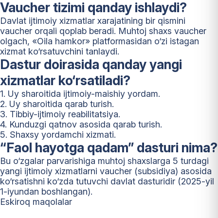
Vaucher tizimi qanday ishlaydi?
Davlat ijtimoiy xizmatlar xarajatining bir qismini
vaucher orqali qoplab beradi. Muhtoj shaxs vaucher
olgach, «Oila hamkor» platformasidan o‘zi istagan
xizmat ko‘rsatuvchini tanlaydi.
Dastur doirasida qanday yangi
xizmatlar ko‘rsatiladi?
1. Uy sharoitida ijtimoiy-maishiy yordam.
2. Uy sharoitida qarab turish.
3. Tibbiy-ijtimoiy reabilitatsiya.
4. Kunduzgi qatnov asosida qarab turish.
5. Shaxsy yordamchi xizmati.
“Faol hayotga qadam” dasturi nima?
Bu o‘zgalar parvarishiga muhtoj shaxslarga 5 turdagi
yangi ijtimoiy xizmatlarni vaucher (subsidiya) asosida
ko‘rsatishni ko‘zda tutuvchi davlat dasturidir (2025-yil
1-iyundan boshlangan).
Maqolalar
Eskiroq maqolalar