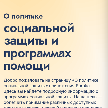
О политике
с
о
ц
и
а
л
ь
н
о
й
з
а
щ
и
т
ы
и
п
р
о
г
р
а
м
м
а
х
п
о
м
о
щ
и
Добро пожаловать на страницу «О политике
социальной защиты» приложения Baraka.
Здесь вы найдёте подробную информацию о
программах социальной защиты. Наша цель —
облегчить понимание различных доступных
форм поддержки, условий участия и процесса