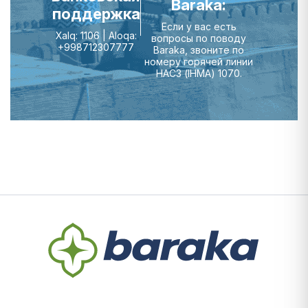
Baraka:
поддержка
Если у вас есть
Xalq: 1106 | Aloqa:
вопросы по поводу
+998712307777
Baraka, звоните по
номеру горячей линии
НАСЗ (IHMA) 1070.