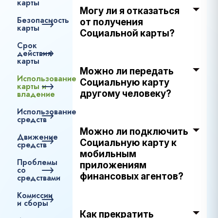
карты
Могу ли я отказаться
Безопасность
от получения
карты
Социальной карты?
Срок
действия
карты
Можно ли передать
Использование
Социальную карту
карты и
другому человеку?
владение
Использование
средств
Можно ли подключить
Движение
Социальную карту к
средств
мобильным
Проблемы
приложениям
со
финансовых агентов?
средствами
Комиссии
и сборы
Как прекратить