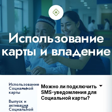
И
с
п
о
л
ь
з
о
в
а
н
и
е
к
а
р
т
ы
и
в
л
а
д
е
н
и
е
Использование
Можно ли подключить
Социальной
карты
SMS-уведомления для
Социальной карты?
Выпуск и
активация
Социальной