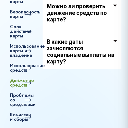
карты
Можно ли проверить
Безопасность
движение средств по
карты
карте?
Срок
действия
карты
В какие даты
Использование
зачисляются
карты и
социальные выплаты на
владение
карту?
Использование
средств
Движение
средств
Проблемы
со
средствами
Комиссии
и сборы