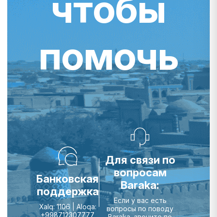
чтобы
помочь
Для связи по
вопросам
Банковская
Baraka:
поддержка
Если у вас есть
Xalq: 1106 | Aloqa:
вопросы по поводу
+998712307777
Baraka, звоните по