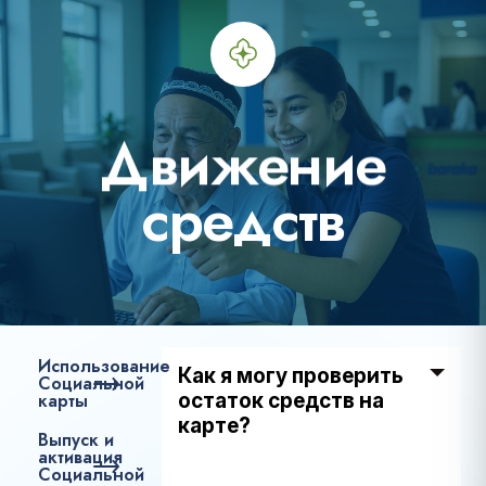
Д
в
и
ж
е
н
и
е
с
р
е
д
с
т
в
Использование
Как я могу проверить
Социальной
карты
остаток средств на
карте?
Выпуск и
активация
Социальной