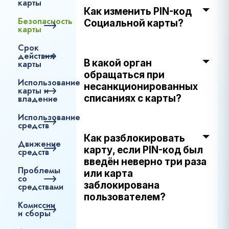
карты
Как изменить PIN-код
Безопасность
Социальной карты?
карты
Срок
действия
В какой орган
карты
обращаться при
Использование
несанкционированных
карты и
списаниях с карты?
владение
Использование
средств
Как разблокировать
Движение
карту, если PIN-код был
средств
введён неверно три раза
Проблемы
или карта
со
заблокирована
средствами
пользователем?
Комиссии
и сборы