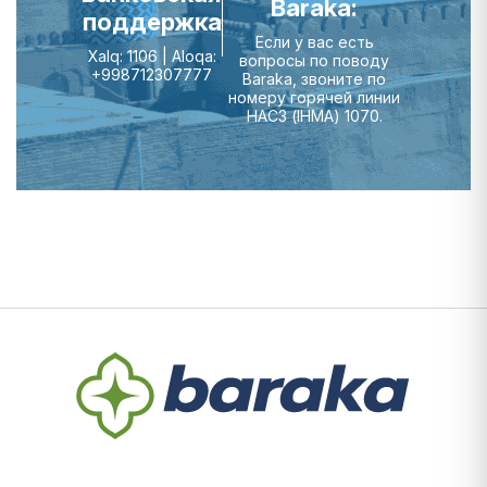
Baraka:
поддержка
Если у вас есть
Xalq: 1106 | Aloqa:
вопросы по поводу
+998712307777
Baraka, звоните по
номеру горячей линии
НАСЗ (IHMA) 1070.