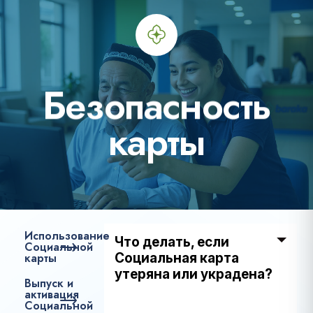
Б
е
з
о
п
а
с
н
о
с
т
ь
к
а
р
т
ы
Использование
Что делать, если
Социальной
карты
Социальная карта
утеряна или украдена?
Выпуск и
активация
Социальной