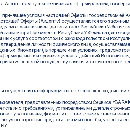
с Агентством путем технического формирования, проверки 
 принявшее условия настоящей Оферты посредством её Акц
настоящей Оферты (Акцепту) осуществляются его законным
редусмотренных законодательством Республика Узбекиста
й защиты при Президенте Республики Узбекистан, являюще
нных услуг в соответствии с законодательством Республи
дтверждения личности физического лица, осуществляемая
 данных (биометрии), в порядке и на условиях, предусмот
информационных и организационных действий Исполнителя,
 принятия решений по существу заявки, исключительно в 
тся осуществлять информационно-техническое содействие,
ользователя, представленных посредством Сервиса «BARA
етствии с требованиями, установленными для электронных
полноту заполнения, формат и соответствие установленны
ользуя электронные средства связи и способы, установлен
ных.