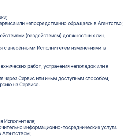
вки;
Сервиса или непосредственно обращаясь в Агентство;
с действиями (бездействием) должностных лиц
сия с внесёнными Исполнителем изменениями в
технических работ, устранения неполадок или в
еля через Сервис или иным доступным способом;
рсию на Сервисе.
ля Исполнителя;
лючительно информационно-посреднические услуги.
о Агентством;