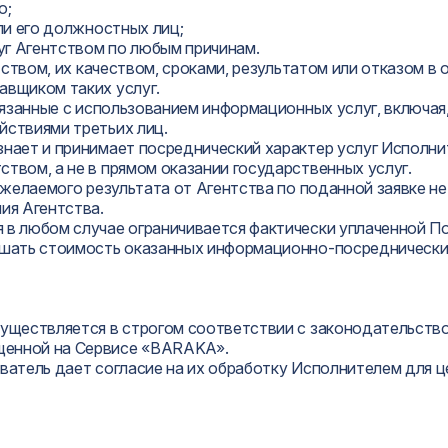
ю;
или его должностных лиц;
луг Агентством по любым причинам.
ентством, их качеством, сроками, результатом или отказом
авщиком таких услуг.
вязанные с использованием информационных услуг, включая,
йствиями третьих лиц.
знает и принимает посреднический характер услуг Исполни
твом, а не в прямом оказании государственных услуг.
е желаемого результата от Агентства по поданной заявке 
ия Агентства.
 в любом случае ограничивается фактически уплаченной По
ышать стоимость оказанных информационно-посреднических
существляется в строгом соответствии с законодательств
щенной на Сервисе «BARAKA».
ователь дает согласие на их обработку Исполнителем для 