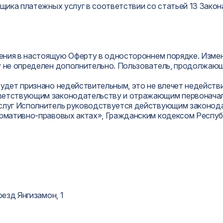
вщика платежных услуг в соответствии со статьей 13 Зако
нения в настоящую Оферту в одностороннем порядке. Измен
у не определен дополнительно. Пользователь, продолжаю
будет признано недействительным, это не влечет недейств
тветствующим законодательству и отражающим первоначал
слуг Исполнитель руководствуется действующим законодат
ормативно-правовых актах», Гражданским кодексом Респуб
оезд Янгизамон, 1