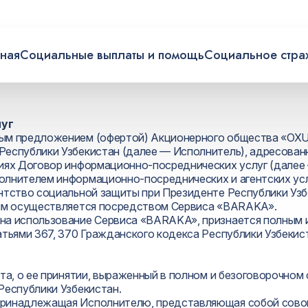
вная
Социальные выплаты и помощь
Социальное стра
луг
ым предложением (офертой) Акционерного общества «OXUS
Республики Узбекистан (далее — Исполнитель), адресован
иях Договор информационно-посреднических услуг (далее
лнителем информационно-посреднических и агентских усл
нтство социальной защиты при Президенте Республики Узб
рым осуществляется посредством Сервиса «BARAKA».
на использование Сервиса «BARAKA», признается полным 
атьями 367, 370 Гражданского кодекса Республики Узбекис
а, о ее принятии, выраженный в полном и безоговорочном 
Республики Узбекистан.
ринадлежащая Исполнителю, представляющая собой совок