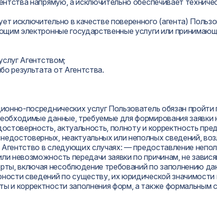
Агентства напрямую, а исключительно обеспечивает техни
ует исключительно в качестве поверенного (агента) Польз
вающим электронные государственные услуги или принимающ
 услуг Агентством;
бо результата от Агентства.
ационно-посреднических услуг Пользователь обязан пройт
необходимые данные, требуемые для формирования заявки н
 достоверность, актуальность, полноту и корректность пр
недостоверных, неактуальных или неполных сведений, воз
и в Агентство в следующих случаях: — предоставление неп
или невозможность передачи заявки по причинам, не завис
ты, включая несоблюдение требований по заполнению данн
рности сведений по существу, их юридической значимости
ты и корректности заполнения форм, а также формальным 