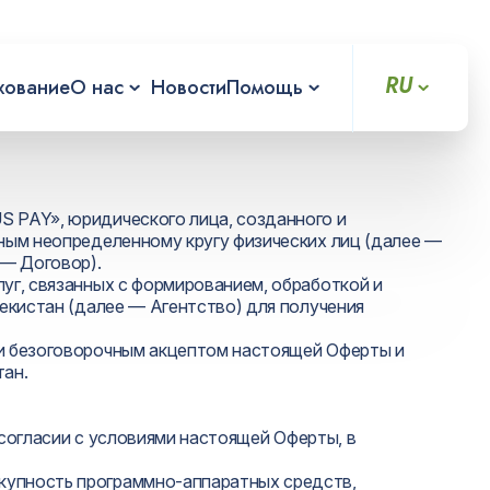
RU
хование
О нас
Новости
Помощь
 PAY», юридического лица, созданного и
ным неопределенному кругу физических лиц (далее —
 — Договор).
уг, связанных с формированием, обработкой и
екистан (далее — Агентство) для получения
и безоговорочным акцептом настоящей Оферты и
тан.
согласии с условиями настоящей Оферты, в
упность программно-аппаратных средств,