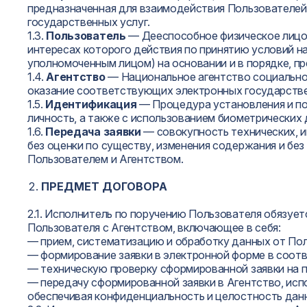
предназначенная для взаимодействия Пользователей 
государственных услуг.
1.3.
Пользователь
— Дееспособное физическое лицо,
интересах которого действия по принятию условий 
уполномоченным лицом) на основании и в порядке, п
1.4.
Агентство
— Национальное агентство социально
оказание соответствующих электронных государстве
1.5.
Идентификация
— Процедура установления и по
личность, а также с использованием биометрических
1.6.
Передача заявки
— совокупность технических, 
без оценки по существу, изменения содержания и без
Пользователем и Агентством.
ПРЕДМЕТ ДОГОВОРА
2.1. Исполнитель по поручению Пользователя обязуе
Пользователя с Агентством, включающее в себя:
— прием, систематизацию и обработку данных от П
— формирование заявки в электронной форме в соотв
— техническую проверку сформированной заявки на 
— передачу сформированной заявки в Агентство, исп
обеспечивая конфиденциальность и целостность дан