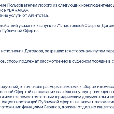
ение Пользователем любого из следующих конклюдентных 
висе «BARAKA»;
ение услуги от Агентства;
 действий указанных в пункте 7.1. настоящей Оферты, Дог
й Публичной Оферте.
ссе исполнения Договора, разрешаются сторонами путем п
оров, споры подлежат рассмотрению в судебном порядке в
оручений, в том числе размеры взимаемых сборов и комисси
ельной Офертой на оказание платёжных услуг, размещенной
рты является самостоятельным юридическим документом и н
. Акцепт настоящей Публичной оферты не влечет автомати
платежными функциями Сервиса, должен отдельно акцепт