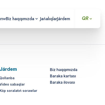
QR
ırıw
Biz haqqımızda
Jańalıqlar
Járdem
Járdem
Biz haqqımızda
Baraka kartası
Qollanba
Baraka ilovası
Video sabaqlar
Kóp soralatıń sorawlar