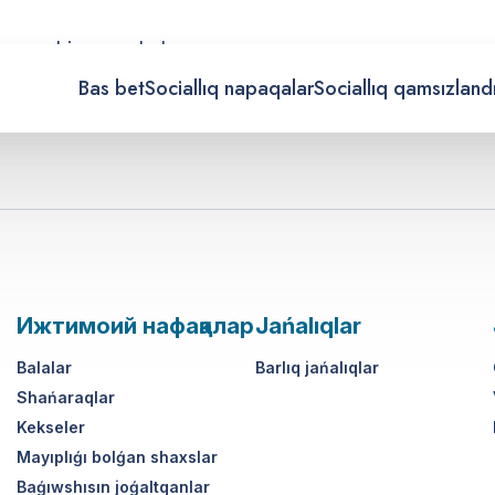
s searching can help.
Bas bet
Sociallıq napaqalar
Sociallıq qamsızland
Ижтимоий нафақалар
Jańalıqlar
Balalar
Barlıq jańalıqlar
Shańaraqlar
Kekseler
Mayıplıǵı bolǵan shaxslar
Baǵıwshısın joǵaltqanlar