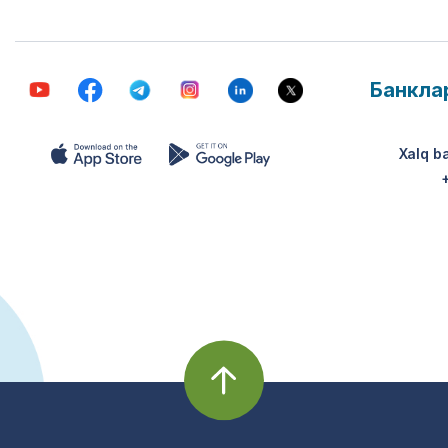
Банкла
Xalq b