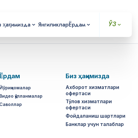
ЎЗ
з ҳақимизда
Янгиликлар
Ёрдам
Ёрдам
Биз ҳақимизда
Ахборот хизматлари
Йўриқномалар
офертаси
Видео қўлланмалар
Тўлов хизматлари
Саволлар
офертаси
Фойдаланиш шартлари
Банклар учун талаблар