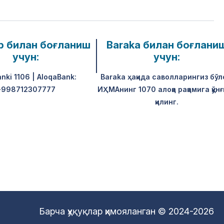
р билан боғланиш
Baraka билан боғлани
учун:
учун:
anki 1106 | AloqaBank:
Baraka ҳақида саволларингиз бўл
+998712307777
ИҲМАнинг 1070 алоқа рақамига қўнғ
қилинг.
Барча ҳуқуқлар ҳимояланган © 2024-2026