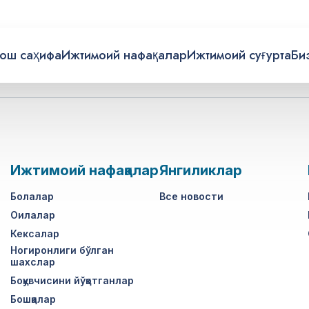
ош саҳифа
Ижтимоий нафақалар
Ижтимоий суғурта
Би
Ижтимоий нафақалар
Янгиликлар
Болалар
Все новости
Оилалар
Кексалар
Ногиронлиги бўлган
шахслар
Боқувчисини йўқотганлар
Бошқалар