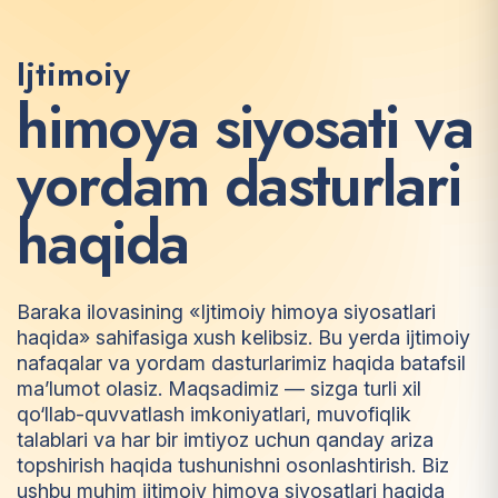
Ijtimoiy
h
i
m
o
y
a
s
i
y
o
s
a
t
i
v
a
y
o
r
d
a
m
d
a
s
t
u
r
l
a
r
i
h
a
q
i
d
a
Baraka ilovasining «Ijtimoiy himoya siyosatlari
haqida» sahifasiga xush kelibsiz. Bu yerda ijtimoiy
nafaqalar va yordam dasturlarimiz haqida batafsil
ma’lumot olasiz. Maqsadimiz — sizga turli xil
qo‘llab-quvvatlash imkoniyatlari, muvofiqlik
talablari va har bir imtiyoz uchun qanday ariza
topshirish haqida tushunishni osonlashtirish. Biz
ushbu muhim ijtimoiy himoya siyosatlari haqida