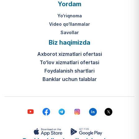
O‘zbekiston Respublikasi Vazirlar
Yordam
Mahkamasining 2024-yil 31-maydagi
316-son qarori hamda Prezidentning
Yo‘riqnoma
PQ-410-son qarori.
Video qo‘llanmalar
Savollar
Ijtimoiy qo‘llab-quvvatlash
Biz haqimizda
markazlari (IQQM) o‘zi nima?
Axborot xizmatlari ofertasi
Bular ilgarigi “Saxovat” keksalar va
To‘lov xizmatlari ofertasi
nogironligi bo‘lgan shaxslar uchun
internat uylari hamda Urush va
Foydalanish shartlari
mehnat faxriylari pansionatining
Banklar uchun talablar
yangi nomi va tizimidir (1-band).