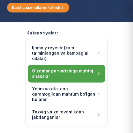
Barcha xizmatlarni ko‘rish
Kategoriyalar:
Ijtimoiy reyestr (kam
ta’minlangan va kambag‘al
oilalar)
O‘zgalar parvarishiga muhtoj
shaxslar
Yetim va ota-ona
qaramog‘idan mahrum bo‘lgan
bolalar
Tazyiq va zo‘ravonlikdan
jabrlanganlar