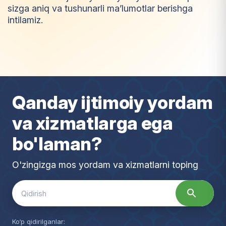
sizga aniq va tushunarli ma’lumotlar berishga
intilamiz.
I
m
t
i
y
o
z
Qanday ijtimoiy yordam
va xizmatlarga ega
bo'laman?
O'zingizga mos yordam va xizmatlarni toping
Search
for:
Ko‘p qidirilganlar: