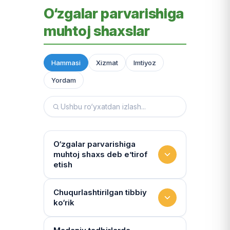
O‘zgalar parvarishiga
muhtoj shaxslar
Hammasi
Xizmat
Imtiyoz
Yordam
O‘zgalar parvarishiga
muhtoj shaxs deb e’tirof
etish
Yashash sharoitini kim
Chuqurlashtirilgan tibbiy
ko‘rik
baholaydi?
Multidissiplinar guruh: "Inson"
Tibbiy holat qanchalik tez-tez