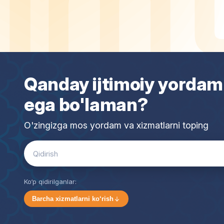
Qanday ijtimoiy yordam
ega bo'laman?
O'zingizga mos yordam va xizmatlarni toping
Search
for:
Ko‘p qidirilganlar:
Barcha xizmatlarni ko‘rish