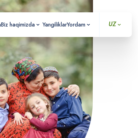
UZ
a
Biz haqimizda
Yangiliklar
Yordam