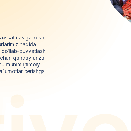
da» sahifasiga xush
urlarimiz haqida
l qo‘llab-quvvatlash
z uchun qanday ariza
bu muhim ijtimoiy
a’lumotlar berishga
t
i
y