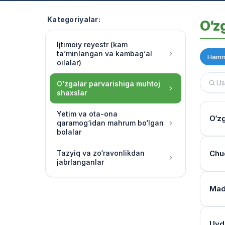
Kategoriyalar:
O‘z
Ijtimoiy reyestr (kam
ta’minlangan va kambag‘al
Hamm
oilalar)
O‘zgalar parvarishiga muhtoj
shaxslar
Yetim va ota-ona
O‘zg
qaramog‘idan mahrum bo‘lgan
bolalar
Yash
Tazyiq va zo‘ravonlikdan
Chuq
jabrlanganlar
Multi
o‘rg
Tibb
Mada
Har 
Moni
band
Mulo
Reye
Uyda