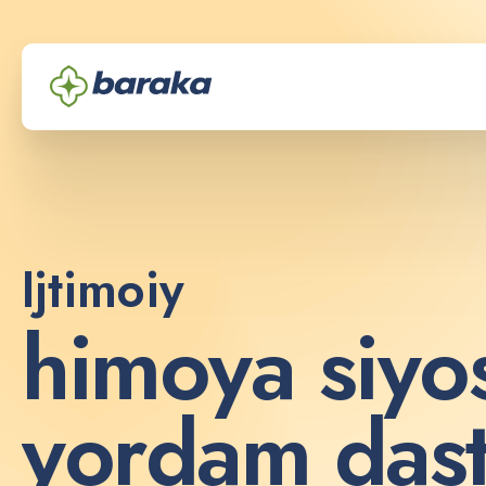
Ijtimoiy
h
i
m
o
y
a
s
i
y
o
y
o
r
d
a
m
d
a
s