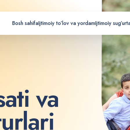
Bosh sahifa
Ijtimoiy to’lov va yordam
Ijtimoiy sug’urt
s
a
t
i
v
a
t
u
r
l
a
r
i