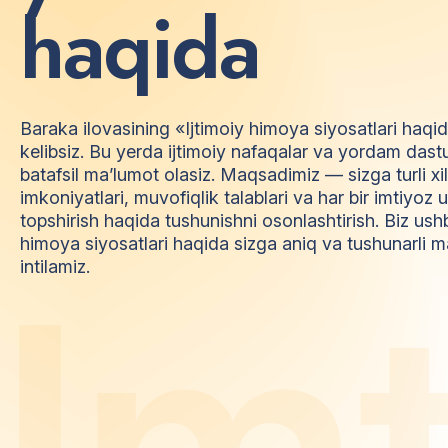
h
a
q
i
d
a
Baraka ilovasining «Ijtimoiy himoya siyosatlari haqi
kelibsiz. Bu yerda ijtimoiy nafaqalar va yordam dast
batafsil ma’lumot olasiz. Maqsadimiz — sizga turli xi
imkoniyatlari, muvofiqlik talablari va har bir imtiyo
topshirish haqida tushunishni osonlashtirish. Biz ush
himoya siyosatlari haqida sizga aniq va tushunarli m
I
m
intilamiz.