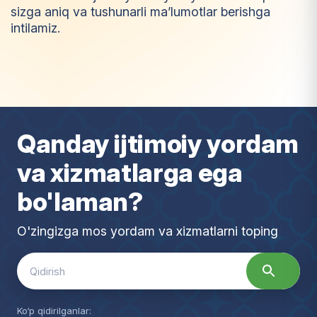
sizga aniq va tushunarli ma’lumotlar berishga
intilamiz.
I
m
t
i
y
o
z
Qanday ijtimoiy yordam
va xizmatlarga ega
bo'laman?
O'zingizga mos yordam va xizmatlarni toping
Search
for:
Ko‘p qidirilganlar: