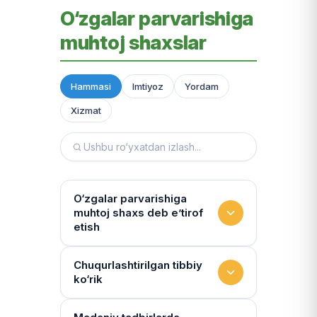
O‘zgalar parvarishiga
muhtoj shaxslar
Hammasi
Imtiyoz
Yordam
Xizmat
O‘zgalar parvarishiga
muhtoj shaxs deb e’tirof
etish
Yashash sharoitini kim
Chuqurlashtirilgan tibbiy
ko‘rik
baholaydi?
Multidissiplinar guruh: "Inson"
Tibbiy holat qanchalik tez-tez