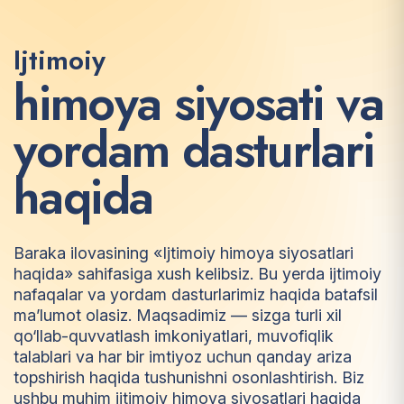
Ijtimoiy
h
i
m
o
y
a
s
i
y
o
s
a
t
i
v
a
y
o
r
d
a
m
d
a
s
t
u
r
l
a
r
i
h
a
q
i
d
a
Baraka ilovasining «Ijtimoiy himoya siyosatlari
haqida» sahifasiga xush kelibsiz. Bu yerda ijtimoiy
nafaqalar va yordam dasturlarimiz haqida batafsil
ma’lumot olasiz. Maqsadimiz — sizga turli xil
qo‘llab-quvvatlash imkoniyatlari, muvofiqlik
talablari va har bir imtiyoz uchun qanday ariza
topshirish haqida tushunishni osonlashtirish. Biz
ushbu muhim ijtimoiy himoya siyosatlari haqida