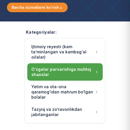
Barcha xizmatlarni ko‘rish
Kategoriyalar:
Ijtimoiy reyestr (kam
ta’minlangan va kambag‘al
oilalar)
O‘zgalar parvarishiga muhtoj
shaxslar
Yetim va ota-ona
qaramog‘idan mahrum bo‘lgan
bolalar
Tazyiq va zo‘ravonlikdan
jabrlanganlar