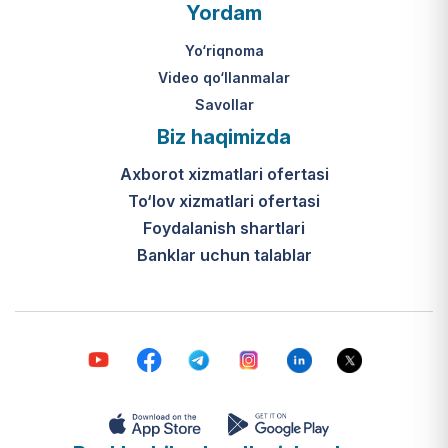
O‘zbekiston Respublikasi Vazirlar
Yordam
Mahkamasining 2024-yil 31-maydagi
316-son qarori hamda Prezidentning
Yo‘riqnoma
PQ-410-son qarori.
Video qo‘llanmalar
Savollar
Ijtimoiy qo‘llab-quvvatlash
Biz haqimizda
markazlari (IQQM) o‘zi nima?
Axborot xizmatlari ofertasi
Bular ilgarigi “Saxovat” keksalar va
To‘lov xizmatlari ofertasi
nogironligi bo‘lgan shaxslar uchun
internat uylari hamda Urush va
Foydalanish shartlari
mehnat faxriylari pansionatining
Banklar uchun talablar
yangi nomi va tizimidir (1-band).