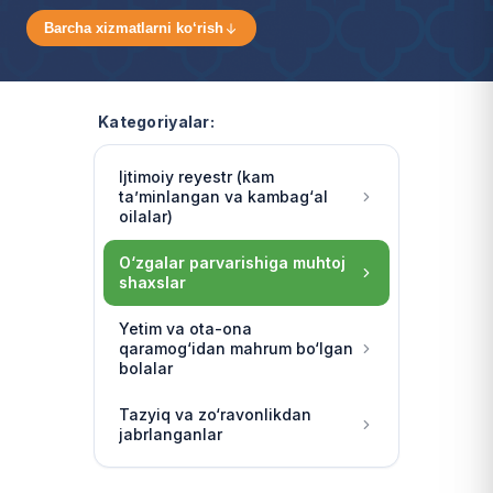
Barcha xizmatlarni ko‘rish
Kategoriyalar:
Ijtimoiy reyestr (kam
ta’minlangan va kambag‘al
oilalar)
O‘zgalar parvarishiga muhtoj
shaxslar
Yetim va ota-ona
qaramog‘idan mahrum bo‘lgan
bolalar
Tazyiq va zo‘ravonlikdan
jabrlanganlar