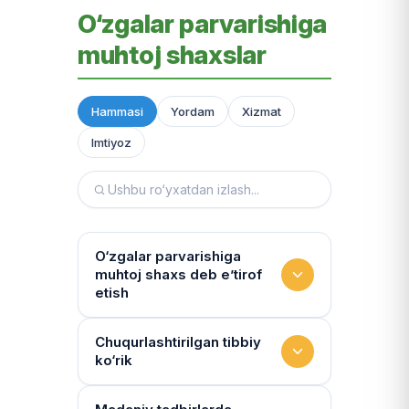
O‘zgalar parvarishiga
muhtoj shaxslar
Hammasi
Yordam
Xizmat
Imtiyoz
O‘zgalar parvarishiga
muhtoj shaxs deb e’tirof
etish
Yashash sharoitini kim
Chuqurlashtirilgan tibbiy
ko‘rik
baholaydi?
Multidissiplinar guruh: "Inson"
Tibbiy holat qanchalik tez-tez