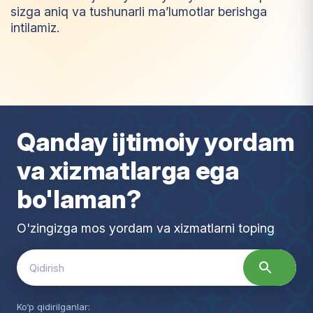
sizga aniq va tushunarli ma’lumotlar berishga
intilamiz.
I
m
t
i
y
o
z
Qanday ijtimoiy yordam
va xizmatlarga ega
bo'laman?
O'zingizga mos yordam va xizmatlarni toping
Search
for:
Ko‘p qidirilganlar: