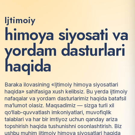
Ijtimoiy
h
i
m
o
y
a
s
i
y
o
s
a
t
i
v
a
y
o
r
d
a
m
d
a
s
t
u
r
l
a
r
i
h
a
q
i
d
a
Baraka ilovasining «Ijtimoiy himoya siyosatlari
haqida» sahifasiga xush kelibsiz. Bu yerda ijtimoiy
nafaqalar va yordam dasturlarimiz haqida batafsil
ma’lumot olasiz. Maqsadimiz — sizga turli xil
qo‘llab-quvvatlash imkoniyatlari, muvofiqlik
talablari va har bir imtiyoz uchun qanday ariza
topshirish haqida tushunishni osonlashtirish. Biz
ushbu muhim ijtimoiy himoya siyosatlari haqida