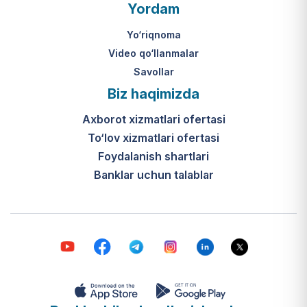
O‘zbekiston Respublikasi Vazirlar
Yordam
Mahkamasining 2024-yil 31-maydagi
316-son qarori hamda Prezidentning
Yo‘riqnoma
PQ-410-son qarori.
Video qo‘llanmalar
Savollar
Ijtimoiy qo‘llab-quvvatlash
Biz haqimizda
markazlari (IQQM) o‘zi nima?
Axborot xizmatlari ofertasi
Bular ilgarigi “Saxovat” keksalar va
To‘lov xizmatlari ofertasi
nogironligi bo‘lgan shaxslar uchun
internat uylari hamda Urush va
Foydalanish shartlari
mehnat faxriylari pansionatining
Banklar uchun talablar
yangi nomi va tizimidir (1-band).