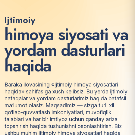
Ijtimoiy
h
i
m
o
y
a
s
i
y
o
s
a
t
i
v
a
y
o
r
d
a
m
d
a
s
t
u
r
l
a
r
i
h
a
q
i
d
a
Baraka ilovasining «Ijtimoiy himoya siyosatlari
haqida» sahifasiga xush kelibsiz. Bu yerda ijtimoiy
nafaqalar va yordam dasturlarimiz haqida batafsil
ma’lumot olasiz. Maqsadimiz — sizga turli xil
qo‘llab-quvvatlash imkoniyatlari, muvofiqlik
talablari va har bir imtiyoz uchun qanday ariza
topshirish haqida tushunishni osonlashtirish. Biz
ushbu muhim ijtimoiy himoya siyosatlari haqida