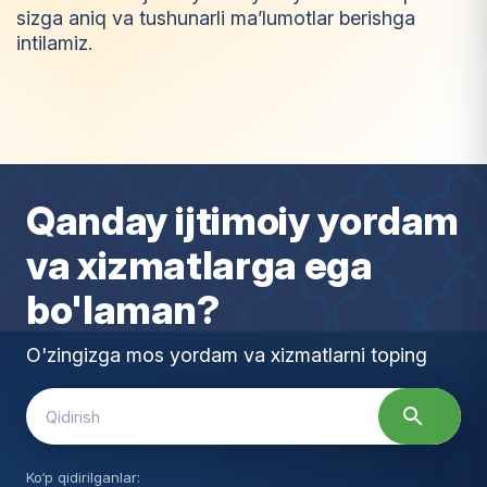
sizga aniq va tushunarli ma’lumotlar berishga
intilamiz.
I
m
t
i
y
o
z
Qanday ijtimoiy yordam
va xizmatlarga ega
bo'laman?
O'zingizga mos yordam va xizmatlarni toping
Search
for:
Ko‘p qidirilganlar: