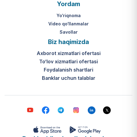
O‘zbekiston Respublikasi Vazirlar
Yordam
Mahkamasining 2024-yil 31-maydagi
316-son qarori hamda Prezidentning
Yo‘riqnoma
PQ-410-son qarori.
Video qo‘llanmalar
Savollar
Ijtimoiy qo‘llab-quvvatlash
Biz haqimizda
markazlari (IQQM) o‘zi nima?
Axborot xizmatlari ofertasi
Bular ilgarigi “Saxovat” keksalar va
To‘lov xizmatlari ofertasi
nogironligi bo‘lgan shaxslar uchun
internat uylari hamda Urush va
Foydalanish shartlari
mehnat faxriylari pansionatining
Banklar uchun talablar
yangi nomi va tizimidir (1-band).