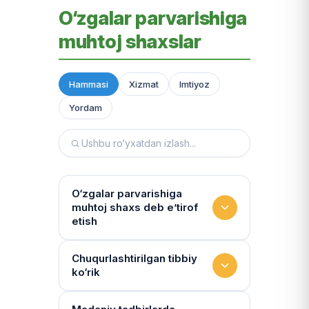
O‘zgalar parvarishiga
muhtoj shaxslar
Hammasi
Xizmat
Imtiyoz
Yordam
O‘zgalar parvarishiga
muhtoj shaxs deb e’tirof
etish
Yashash sharoitini kim
Chuqurlashtirilgan tibbiy
ko‘rik
baholaydi?
Multidissiplinar guruh: "Inson"
Tibbiy holat qanchalik tez-tez