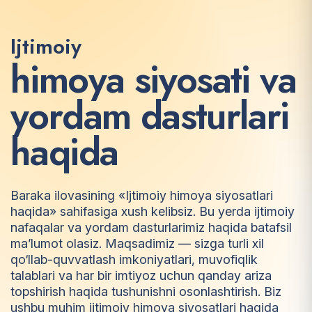
Ijtimoiy
h
i
m
o
y
a
s
i
y
o
s
a
t
i
v
a
y
o
r
d
a
m
d
a
s
t
u
r
l
a
r
i
h
a
q
i
d
a
Baraka ilovasining «Ijtimoiy himoya siyosatlari
haqida» sahifasiga xush kelibsiz. Bu yerda ijtimoiy
nafaqalar va yordam dasturlarimiz haqida batafsil
ma’lumot olasiz. Maqsadimiz — sizga turli xil
qo‘llab-quvvatlash imkoniyatlari, muvofiqlik
talablari va har bir imtiyoz uchun qanday ariza
topshirish haqida tushunishni osonlashtirish. Biz
ushbu muhim ijtimoiy himoya siyosatlari haqida