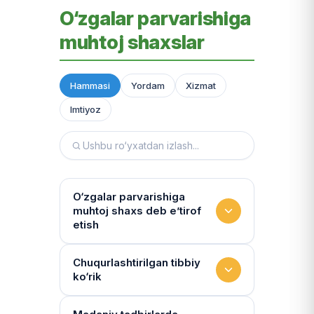
O‘zgalar parvarishiga
muhtoj shaxslar
Hammasi
Yordam
Xizmat
Imtiyoz
O‘zgalar parvarishiga
muhtoj shaxs deb e’tirof
etish
Yashash sharoitini kim
Chuqurlashtirilgan tibbiy
ko‘rik
baholaydi?
Multidissiplinar guruh: "Inson"
Tibbiy holat qanchalik tez-tez