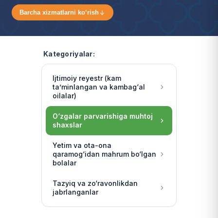
Barcha xizmatlarni ko‘rish
Kategoriyalar:
Ijtimoiy reyestr (kam
ta’minlangan va kambag‘al
oilalar)
O‘zgalar parvarishiga muhtoj
shaxslar
Yetim va ota-ona
qaramog‘idan mahrum bo‘lgan
bolalar
Tazyiq va zo‘ravonlikdan
jabrlanganlar