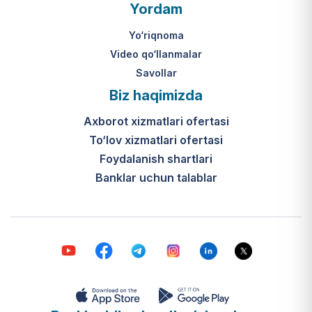
O‘zbekiston Respublikasi Vazirlar
Yordam
Mahkamasining 2024-yil 31-maydagi
316-son qarori hamda Prezidentning
Yo‘riqnoma
PQ-410-son qarori.
Video qo‘llanmalar
Savollar
Ijtimoiy qo‘llab-quvvatlash
Biz haqimizda
markazlari (IQQM) o‘zi nima?
Axborot xizmatlari ofertasi
Bular ilgarigi “Saxovat” keksalar va
To‘lov xizmatlari ofertasi
nogironligi bo‘lgan shaxslar uchun
internat uylari hamda Urush va
Foydalanish shartlari
mehnat faxriylari pansionatining
Banklar uchun talablar
yangi nomi va tizimidir (1-band).