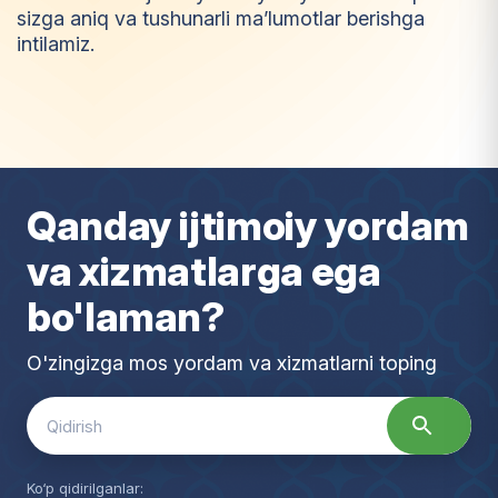
sizga aniq va tushunarli ma’lumotlar berishga
intilamiz.
I
m
t
i
y
o
z
Qanday ijtimoiy yordam
va xizmatlarga ega
bo'laman?
O'zingizga mos yordam va xizmatlarni toping
Search
for:
Ko‘p qidirilganlar: