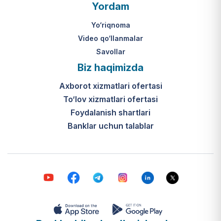
O‘zbekiston Respublikasi Vazirlar
Yordam
Mahkamasining 2024-yil 31-maydagi
316-son qarori hamda Prezidentning
Yo‘riqnoma
PQ-410-son qarori.
Video qo‘llanmalar
Savollar
Ijtimoiy qo‘llab-quvvatlash
Biz haqimizda
markazlari (IQQM) o‘zi nima?
Axborot xizmatlari ofertasi
Bular ilgarigi “Saxovat” keksalar va
To‘lov xizmatlari ofertasi
nogironligi bo‘lgan shaxslar uchun
internat uylari hamda Urush va
Foydalanish shartlari
mehnat faxriylari pansionatining
Banklar uchun talablar
yangi nomi va tizimidir (1-band).