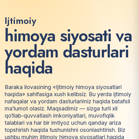
Ijtimoiy
h
i
m
o
y
a
s
i
y
o
s
a
t
i
v
a
y
o
r
d
a
m
d
a
s
t
u
r
l
a
r
i
h
a
q
i
d
a
Baraka ilovasining «Ijtimoiy himoya siyosatlari
haqida» sahifasiga xush kelibsiz. Bu yerda ijtimoiy
nafaqalar va yordam dasturlarimiz haqida batafsil
ma’lumot olasiz. Maqsadimiz — sizga turli xil
qo‘llab-quvvatlash imkoniyatlari, muvofiqlik
talablari va har bir imtiyoz uchun qanday ariza
topshirish haqida tushunishni osonlashtirish. Biz
ushbu muhim ijtimoiy himoya siyosatlari haqida