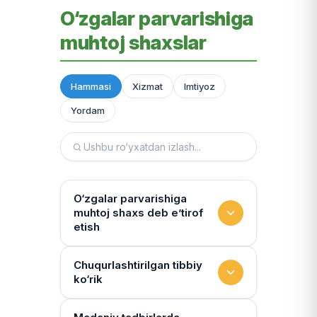
O‘zgalar parvarishiga
muhtoj shaxslar
Hammasi
Xizmat
Imtiyoz
Yordam
O‘zgalar parvarishiga
muhtoj shaxs deb e’tirof
etish
Yashash sharoitini kim
Chuqurlashtirilgan tibbiy
ko‘rik
baholaydi?
Multidissiplinar guruh: "Inson"
Tibbiy holat qanchalik tez-tez