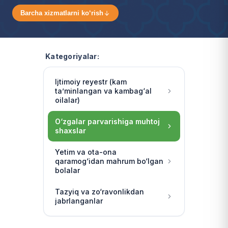
Barcha xizmatlarni ko‘rish
Kategoriyalar:
Ijtimoiy reyestr (kam
ta’minlangan va kambag‘al
oilalar)
O‘zgalar parvarishiga muhtoj
shaxslar
Yetim va ota-ona
qaramog‘idan mahrum bo‘lgan
bolalar
Tazyiq va zo‘ravonlikdan
jabrlanganlar