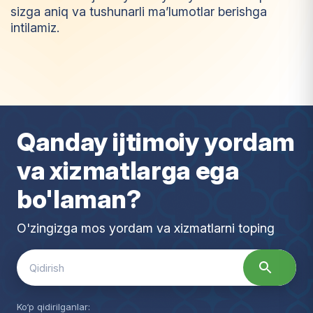
sizga aniq va tushunarli ma’lumotlar berishga
intilamiz.
I
m
t
i
y
o
z
Qanday ijtimoiy yordam
va xizmatlarga ega
bo'laman?
O'zingizga mos yordam va xizmatlarni toping
Search
for:
Ko‘p qidirilganlar: