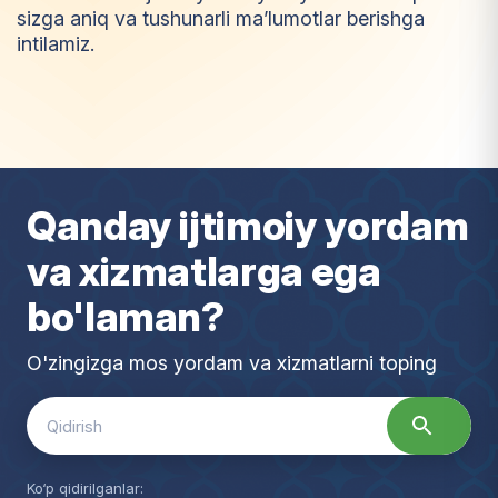
sizga aniq va tushunarli ma’lumotlar berishga
intilamiz.
I
m
t
i
y
o
z
Qanday ijtimoiy yordam
va xizmatlarga ega
bo'laman?
O'zingizga mos yordam va xizmatlarni toping
Search
for:
Ko‘p qidirilganlar: