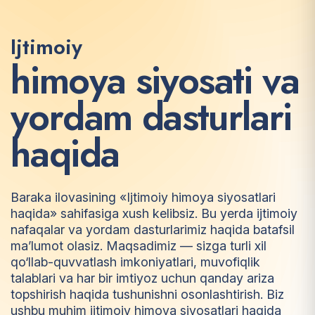
Ijtimoiy
h
i
m
o
y
a
s
i
y
o
s
a
t
i
v
a
y
o
r
d
a
m
d
a
s
t
u
r
l
a
r
i
h
a
q
i
d
a
Baraka ilovasining «Ijtimoiy himoya siyosatlari
haqida» sahifasiga xush kelibsiz. Bu yerda ijtimoiy
nafaqalar va yordam dasturlarimiz haqida batafsil
ma’lumot olasiz. Maqsadimiz — sizga turli xil
qo‘llab-quvvatlash imkoniyatlari, muvofiqlik
talablari va har bir imtiyoz uchun qanday ariza
topshirish haqida tushunishni osonlashtirish. Biz
ushbu muhim ijtimoiy himoya siyosatlari haqida