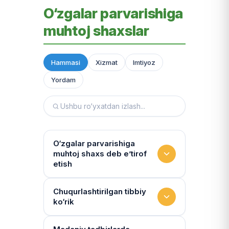
O‘zgalar parvarishiga
muhtoj shaxslar
Hammasi
Xizmat
Imtiyoz
Yordam
O‘zgalar parvarishiga
muhtoj shaxs deb e’tirof
etish
Yashash sharoitini kim
Chuqurlashtirilgan tibbiy
ko‘rik
baholaydi?
Multidissiplinar guruh: "Inson"
Tibbiy holat qanchalik tez-tez