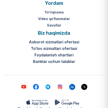
O‘zbekiston Respublikasi Vazirlar
Yordam
Mahkamasining 2024-yil 31-maydagi
316-son qarori hamda Prezidentning
Yo‘riqnoma
PQ-410-son qarori.
Video qo‘llanmalar
Savollar
Ijtimoiy qo‘llab-quvvatlash
Biz haqimizda
markazlari (IQQM) o‘zi nima?
Axborot xizmatlari ofertasi
Bular ilgarigi “Saxovat” keksalar va
To‘lov xizmatlari ofertasi
nogironligi bo‘lgan shaxslar uchun
internat uylari hamda Urush va
Foydalanish shartlari
mehnat faxriylari pansionatining
Banklar uchun talablar
yangi nomi va tizimidir (1-band).