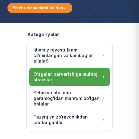
Barcha xizmatlarni ko‘rish
Kategoriyalar:
Ijtimoiy reyestr (kam
ta’minlangan va kambag‘al
oilalar)
O‘zgalar parvarishiga muhtoj
shaxslar
Yetim va ota-ona
qaramog‘idan mahrum bo‘lgan
bolalar
Tazyiq va zo‘ravonlikdan
jabrlanganlar