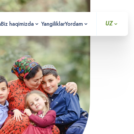
UZ
a
Biz haqimizda
Yangiliklar
Yordam