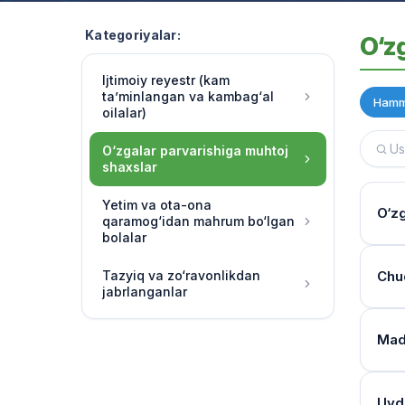
Kategoriyalar:
O‘z
Ijtimoiy reyestr (kam
ta’minlangan va kambag‘al
Hamm
oilalar)
O‘zgalar parvarishiga muhtoj
shaxslar
Yetim va ota-ona
O‘zg
qaramog‘idan mahrum bo‘lgan
bolalar
Yash
Tazyiq va zo‘ravonlikdan
Chuq
jabrlanganlar
Multi
o‘rg
Tibb
Mada
Har 
Moni
band
Mulo
Reye
Uyda