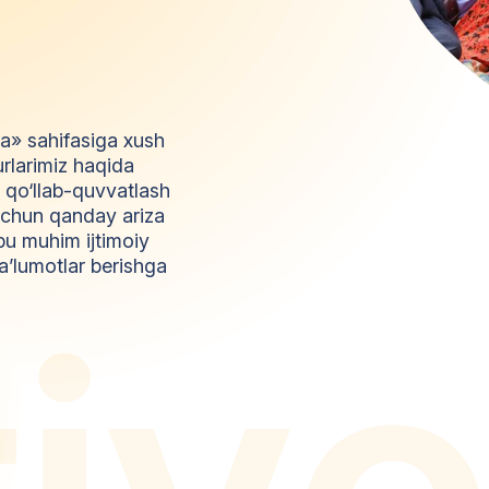
da» sahifasiga xush
urlarimiz haqida
l qo‘llab-quvvatlash
z uchun qanday ariza
bu muhim ijtimoiy
a’lumotlar berishga
t
i
y