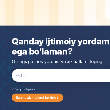
Qanday ijtimoiy yordam
ega bo'laman?
O'zingizga mos yordam va xizmatlarni toping
Search
for:
Ko‘p qidirilganlar:
Barcha xizmatlarni ko‘rish