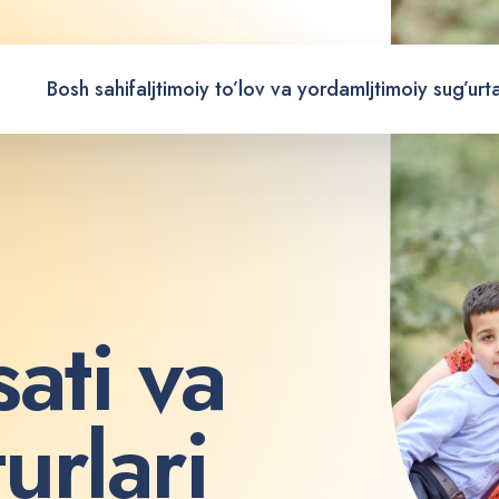
Bosh sahifa
Ijtimoiy to’lov va yordam
Ijtimoiy sug’urt
s
a
t
i
v
a
t
u
r
l
a
r
i