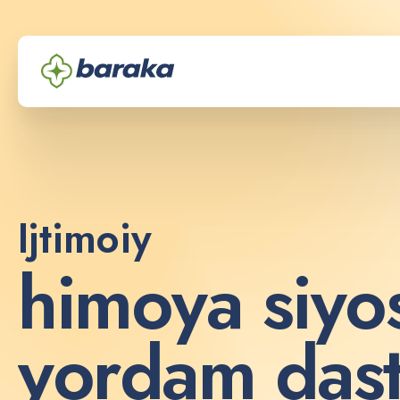
Ijtimoiy
h
i
m
o
y
a
s
i
y
o
y
o
r
d
a
m
d
a
s