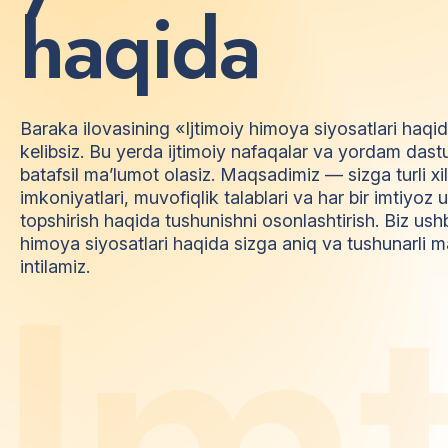
h
a
q
i
d
a
Baraka ilovasining «Ijtimoiy himoya siyosatlari haqi
kelibsiz. Bu yerda ijtimoiy nafaqalar va yordam dast
batafsil ma’lumot olasiz. Maqsadimiz — sizga turli xi
imkoniyatlari, muvofiqlik talablari va har bir imtiyo
topshirish haqida tushunishni osonlashtirish. Biz ush
himoya siyosatlari haqida sizga aniq va tushunarli m
I
m
intilamiz.