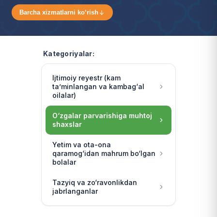
Barcha xizmatlarni ko‘rish
Kategoriyalar:
Ijtimoiy reyestr (kam
ta’minlangan va kambag‘al
oilalar)
O‘zgalar parvarishiga muhtoj
shaxslar
Yetim va ota-ona
qaramog‘idan mahrum bo‘lgan
bolalar
Tazyiq va zo‘ravonlikdan
jabrlanganlar