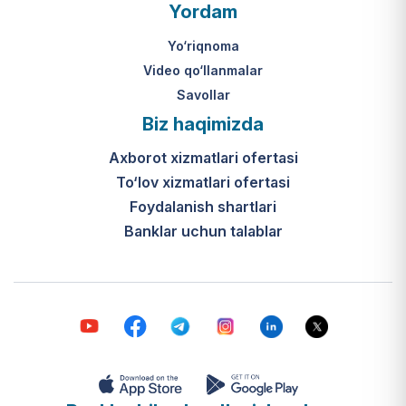
O‘zbekiston Respublikasi Vazirlar
Yordam
Mahkamasining 2024-yil 31-maydagi
316-son qarori hamda Prezidentning
Yo‘riqnoma
PQ-410-son qarori.
Video qo‘llanmalar
Savollar
Ijtimoiy qo‘llab-quvvatlash
Biz haqimizda
markazlari (IQQM) o‘zi nima?
Axborot xizmatlari ofertasi
Bular ilgarigi “Saxovat” keksalar va
To‘lov xizmatlari ofertasi
nogironligi bo‘lgan shaxslar uchun
internat uylari hamda Urush va
Foydalanish shartlari
mehnat faxriylari pansionatining
Banklar uchun talablar
yangi nomi va tizimidir (1-band).