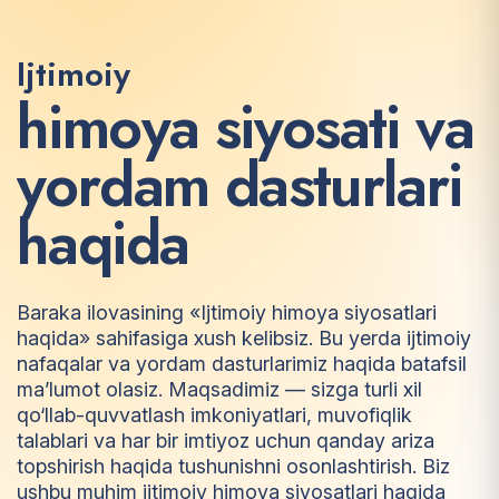
Ijtimoiy
h
i
m
o
y
a
s
i
y
o
s
a
t
i
v
a
y
o
r
d
a
m
d
a
s
t
u
r
l
a
r
i
h
a
q
i
d
a
Baraka ilovasining «Ijtimoiy himoya siyosatlari
haqida» sahifasiga xush kelibsiz. Bu yerda ijtimoiy
nafaqalar va yordam dasturlarimiz haqida batafsil
ma’lumot olasiz. Maqsadimiz — sizga turli xil
qo‘llab-quvvatlash imkoniyatlari, muvofiqlik
talablari va har bir imtiyoz uchun qanday ariza
topshirish haqida tushunishni osonlashtirish. Biz
ushbu muhim ijtimoiy himoya siyosatlari haqida