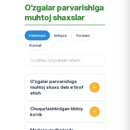
O‘zgalar parvarishiga
muhtoj shaxslar
Hammasi
Imtiyoz
Yordam
Xizmat
O‘zgalar parvarishiga
muhtoj shaxs deb e’tirof
etish
Yashash sharoitini kim
Chuqurlashtirilgan tibbiy
ko‘rik
baholaydi?
Multidissiplinar guruh: "Inson"
Tibbiy holat qanchalik tez-tez