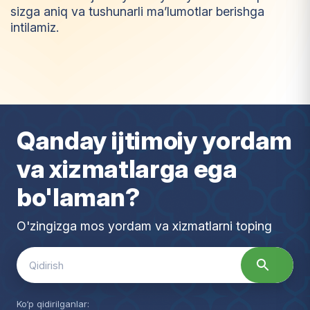
sizga aniq va tushunarli ma’lumotlar berishga
intilamiz.
I
m
t
i
y
o
z
Qanday ijtimoiy yordam
va xizmatlarga ega
bo'laman?
O'zingizga mos yordam va xizmatlarni toping
Search
for:
Ko‘p qidirilganlar: