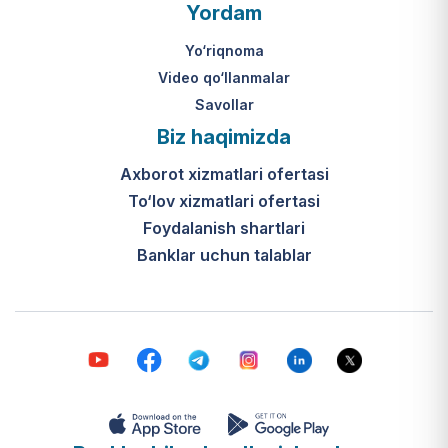
O‘zbekiston Respublikasi Vazirlar
Yordam
Mahkamasining 2024-yil 31-maydagi
316-son qarori hamda Prezidentning
Yo‘riqnoma
PQ-410-son qarori.
Video qo‘llanmalar
Savollar
Ijtimoiy qo‘llab-quvvatlash
Biz haqimizda
markazlari (IQQM) o‘zi nima?
Axborot xizmatlari ofertasi
Bular ilgarigi “Saxovat” keksalar va
To‘lov xizmatlari ofertasi
nogironligi bo‘lgan shaxslar uchun
internat uylari hamda Urush va
Foydalanish shartlari
mehnat faxriylari pansionatining
Banklar uchun talablar
yangi nomi va tizimidir (1-band).