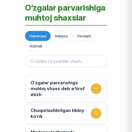
O‘zgalar parvarishiga
muhtoj shaxslar
Hammasi
Imtiyoz
Yordam
Xizmat
O‘zgalar parvarishiga
muhtoj shaxs deb e’tirof
etish
Yashash sharoitini kim
Chuqurlashtirilgan tibbiy
ko‘rik
baholaydi?
Multidissiplinar guruh: "Inson"
Tibbiy holat qanchalik tez-tez