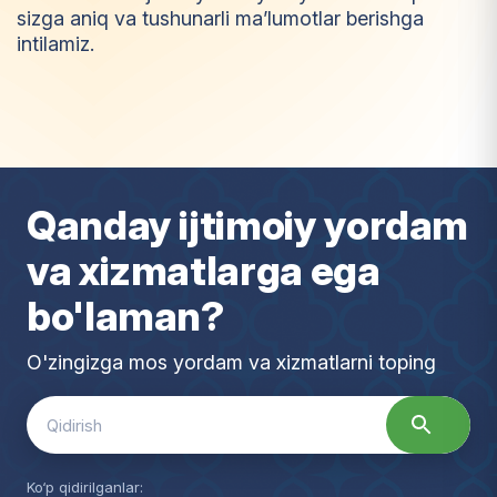
sizga aniq va tushunarli ma’lumotlar berishga
intilamiz.
I
m
t
i
y
o
z
Qanday ijtimoiy yordam
va xizmatlarga ega
bo'laman?
O'zingizga mos yordam va xizmatlarni toping
Search
for:
Ko‘p qidirilganlar: