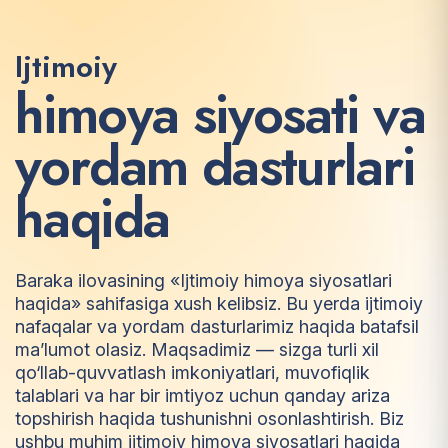
Ijtimoiy
h
i
m
o
y
a
s
i
y
o
s
a
t
i
v
a
y
o
r
d
a
m
d
a
s
t
u
r
l
a
r
i
h
a
q
i
d
a
Baraka ilovasining «Ijtimoiy himoya siyosatlari
haqida» sahifasiga xush kelibsiz. Bu yerda ijtimoiy
nafaqalar va yordam dasturlarimiz haqida batafsil
ma’lumot olasiz. Maqsadimiz — sizga turli xil
qo‘llab-quvvatlash imkoniyatlari, muvofiqlik
talablari va har bir imtiyoz uchun qanday ariza
topshirish haqida tushunishni osonlashtirish. Biz
ushbu muhim ijtimoiy himoya siyosatlari haqida