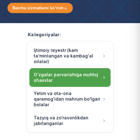
Barcha xizmatlarni ko‘rish
Kategoriyalar:
Ijtimoiy reyestr (kam
ta’minlangan va kambag‘al
oilalar)
O‘zgalar parvarishiga muhtoj
shaxslar
Yetim va ota-ona
qaramog‘idan mahrum bo‘lgan
bolalar
Tazyiq va zo‘ravonlikdan
jabrlanganlar