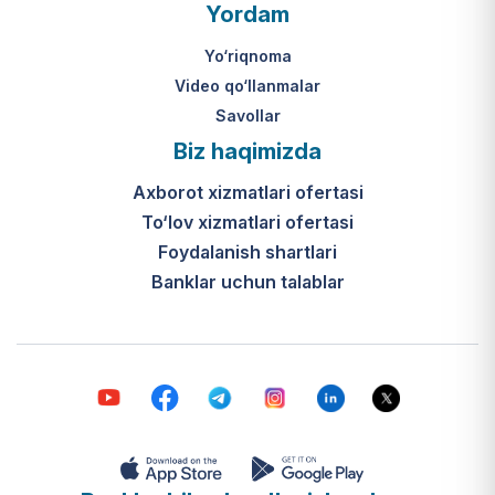
O‘zbekiston Respublikasi Vazirlar
Yordam
Mahkamasining 2024-yil 31-maydagi
316-son qarori hamda Prezidentning
Yo‘riqnoma
PQ-410-son qarori.
Video qo‘llanmalar
Savollar
Ijtimoiy qo‘llab-quvvatlash
Biz haqimizda
markazlari (IQQM) o‘zi nima?
Axborot xizmatlari ofertasi
Bular ilgarigi “Saxovat” keksalar va
To‘lov xizmatlari ofertasi
nogironligi bo‘lgan shaxslar uchun
internat uylari hamda Urush va
Foydalanish shartlari
mehnat faxriylari pansionatining
Banklar uchun talablar
yangi nomi va tizimidir (1-band).