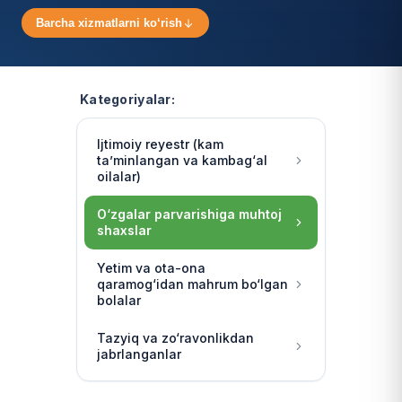
Barcha xizmatlarni ko‘rish
Kategoriyalar:
Ijtimoiy reyestr (kam
ta’minlangan va kambag‘al
oilalar)
O‘zgalar parvarishiga muhtoj
shaxslar
Yetim va ota-ona
qaramog‘idan mahrum bo‘lgan
bolalar
Tazyiq va zo‘ravonlikdan
jabrlanganlar