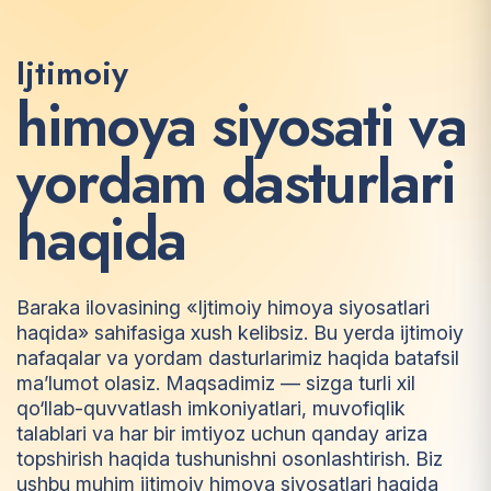
Ijtimoiy
h
i
m
o
y
a
s
i
y
o
s
a
t
i
v
a
y
o
r
d
a
m
d
a
s
t
u
r
l
a
r
i
h
a
q
i
d
a
Baraka ilovasining «Ijtimoiy himoya siyosatlari
haqida» sahifasiga xush kelibsiz. Bu yerda ijtimoiy
nafaqalar va yordam dasturlarimiz haqida batafsil
ma’lumot olasiz. Maqsadimiz — sizga turli xil
qo‘llab-quvvatlash imkoniyatlari, muvofiqlik
talablari va har bir imtiyoz uchun qanday ariza
topshirish haqida tushunishni osonlashtirish. Biz
ushbu muhim ijtimoiy himoya siyosatlari haqida