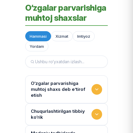
O‘zgalar parvarishiga
muhtoj shaxslar
Hammasi
Xizmat
Imtiyoz
Yordam
O‘zgalar parvarishiga
muhtoj shaxs deb e’tirof
etish
Yashash sharoitini kim
Chuqurlashtirilgan tibbiy
ko‘rik
baholaydi?
Multidissiplinar guruh: "Inson"
Tibbiy holat qanchalik tez-tez