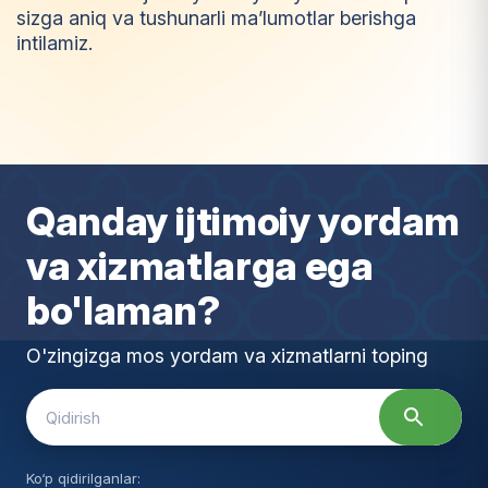
sizga aniq va tushunarli ma’lumotlar berishga
intilamiz.
I
m
t
i
y
o
z
Qanday ijtimoiy yordam
va xizmatlarga ega
bo'laman?
O'zingizga mos yordam va xizmatlarni toping
Search
for:
Ko‘p qidirilganlar: