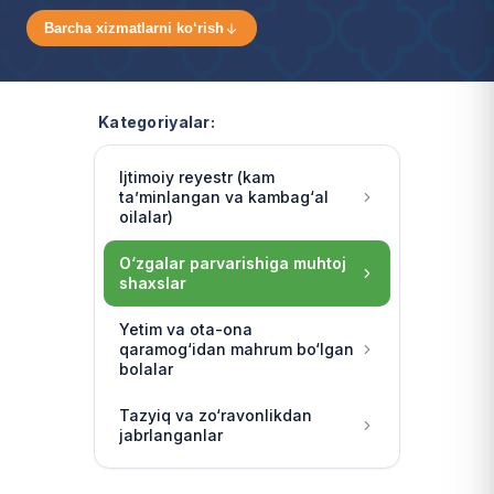
Barcha xizmatlarni ko‘rish
Kategoriyalar:
Ijtimoiy reyestr (kam
ta’minlangan va kambag‘al
oilalar)
O‘zgalar parvarishiga muhtoj
shaxslar
Yetim va ota-ona
qaramog‘idan mahrum bo‘lgan
bolalar
Tazyiq va zo‘ravonlikdan
jabrlanganlar