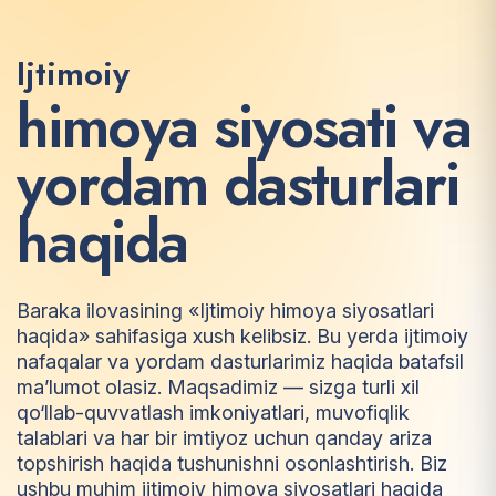
Ijtimoiy
h
i
m
o
y
a
s
i
y
o
s
a
t
i
v
a
y
o
r
d
a
m
d
a
s
t
u
r
l
a
r
i
h
a
q
i
d
a
Baraka ilovasining «Ijtimoiy himoya siyosatlari
haqida» sahifasiga xush kelibsiz. Bu yerda ijtimoiy
nafaqalar va yordam dasturlarimiz haqida batafsil
ma’lumot olasiz. Maqsadimiz — sizga turli xil
qo‘llab-quvvatlash imkoniyatlari, muvofiqlik
talablari va har bir imtiyoz uchun qanday ariza
topshirish haqida tushunishni osonlashtirish. Biz
ushbu muhim ijtimoiy himoya siyosatlari haqida