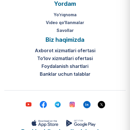
O‘zbekiston Respublikasi Vazirlar
Yordam
Mahkamasining 2024-yil 31-maydagi
316-son qarori hamda Prezidentning
Yo‘riqnoma
PQ-410-son qarori.
Video qo‘llanmalar
Savollar
Ijtimoiy qo‘llab-quvvatlash
Biz haqimizda
markazlari (IQQM) o‘zi nima?
Axborot xizmatlari ofertasi
Bular ilgarigi “Saxovat” keksalar va
To‘lov xizmatlari ofertasi
nogironligi bo‘lgan shaxslar uchun
internat uylari hamda Urush va
Foydalanish shartlari
mehnat faxriylari pansionatining
Banklar uchun talablar
yangi nomi va tizimidir (1-band).