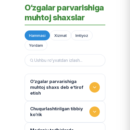
O‘zgalar parvarishiga
muhtoj shaxslar
Hammasi
Xizmat
Imtiyoz
Yordam
O‘zgalar parvarishiga
muhtoj shaxs deb e’tirof
etish
Yashash sharoitini kim
Chuqurlashtirilgan tibbiy
ko‘rik
baholaydi?
Multidissiplinar guruh: "Inson"
Tibbiy holat qanchalik tez-tez