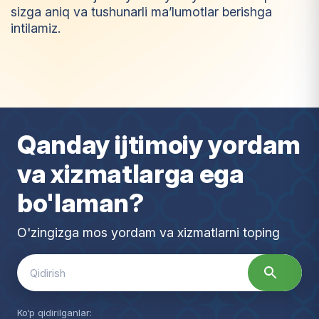
sizga aniq va tushunarli ma’lumotlar berishga
intilamiz.
I
m
t
i
y
o
z
Qanday ijtimoiy yordam
va xizmatlarga ega
bo'laman?
O'zingizga mos yordam va xizmatlarni toping
Search
for:
Ko‘p qidirilganlar: