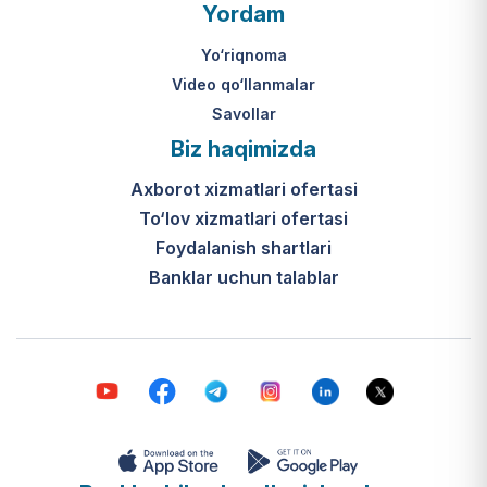
O‘zbekiston Respublikasi Vazirlar
Yordam
Mahkamasining 2024-yil 31-maydagi
316-son qarori hamda Prezidentning
Yo‘riqnoma
PQ-410-son qarori.
Video qo‘llanmalar
Savollar
Ijtimoiy qo‘llab-quvvatlash
Biz haqimizda
markazlari (IQQM) o‘zi nima?
Axborot xizmatlari ofertasi
Bular ilgarigi “Saxovat” keksalar va
To‘lov xizmatlari ofertasi
nogironligi bo‘lgan shaxslar uchun
internat uylari hamda Urush va
Foydalanish shartlari
mehnat faxriylari pansionatining
Banklar uchun talablar
yangi nomi va tizimidir (1-band).