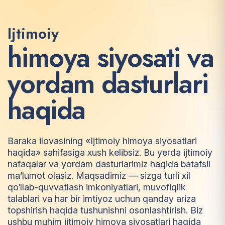
Ijtimoiy
h
i
m
o
y
a
s
i
y
o
s
a
t
i
v
a
y
o
r
d
a
m
d
a
s
t
u
r
l
a
r
i
h
a
q
i
d
a
Baraka ilovasining «Ijtimoiy himoya siyosatlari
haqida» sahifasiga xush kelibsiz. Bu yerda ijtimoiy
nafaqalar va yordam dasturlarimiz haqida batafsil
ma’lumot olasiz. Maqsadimiz — sizga turli xil
qo‘llab-quvvatlash imkoniyatlari, muvofiqlik
talablari va har bir imtiyoz uchun qanday ariza
topshirish haqida tushunishni osonlashtirish. Biz
ushbu muhim ijtimoiy himoya siyosatlari haqida