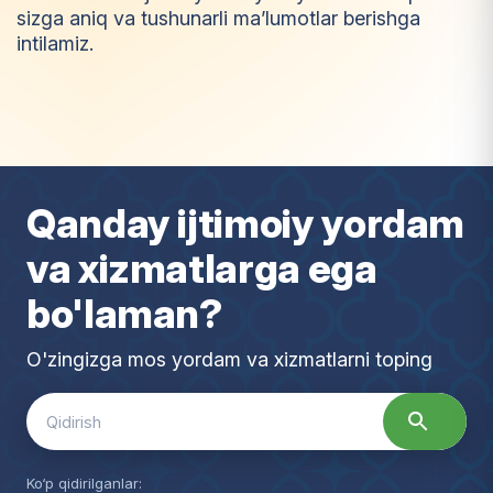
sizga aniq va tushunarli ma’lumotlar berishga
intilamiz.
I
m
t
i
y
o
z
Qanday ijtimoiy yordam
va xizmatlarga ega
bo'laman?
O'zingizga mos yordam va xizmatlarni toping
Search
for:
Ko‘p qidirilganlar: