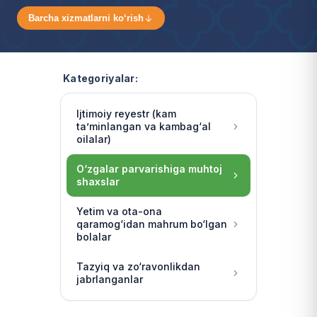
Barcha xizmatlarni ko‘rish
Kategoriyalar:
Ijtimoiy reyestr (kam
ta’minlangan va kambag‘al
oilalar)
O‘zgalar parvarishiga muhtoj
shaxslar
Yetim va ota-ona
qaramog‘idan mahrum bo‘lgan
bolalar
Tazyiq va zo‘ravonlikdan
jabrlanganlar