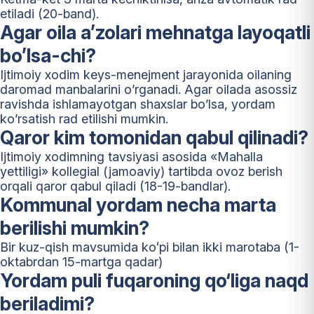
etiladi (20-band).
Agar oila a’zolari mehnatga layoqatli
bo’lsa-chi?
Ijtimoiy xodim keys-menejment jarayonida oilaning
daromad manbalarini o’rganadi. Agar oilada asossiz
ravishda ishlamayotgan shaxslar bo’lsa, yordam
ko’rsatish rad etilishi mumkin.
Qaror kim tomonidan qabul qilinadi?
Ijtimoiy xodimning tavsiyasi asosida «Mahalla
yettiligi» kollegial (jamoaviy) tartibda ovoz berish
orqali qaror qabul qiladi (18-19-bandlar).
Kommunal yordam necha marta
berilishi mumkin?
Bir kuz-qish mavsumida koʻpi bilan ikki marotaba (1-
oktabrdan 15-martga qadar)
Yordam puli fuqaroning qo‘liga naqd
beriladimi?