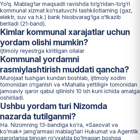
Yo‘q. Mablag‘lar maqsadli ravishda to‘g‘ridan-to‘g‘ri
kommunal xizmat ko‘rsatuvchi tashkilotlarning (gaz,
elektr, suv va h.k.) bank hisobvarag‘iga o‘tkazib
beriladi (21-band).
Kimlar kommunal xarajatlar uchun
yordam olishi mumkin?
Ijtimoiy reyestrga kiritilgan oilalar
Kommunal yordamni
rasmiylashtirish muddati qancha?
Murojaat tushgan kundan boshlab, ijtimoiy xodim
tomonidan o‘rganish va «Mahalla yettiligi» tomonidan
jamoaviy qaror qabul qilinishi 10 ish kuni ichida amalga
oshiriladi.
Ushbu yordam turi Nizomda
nazarda tutilganmi?
Ha. Nizomning 13-bandiga ko’ra, «Saxovat va
ko’mak» jamg’armasi mablag’lari Hukumat va Agentlik
qarorlariga binoan ro’yxatda bo’lmagan boshqa