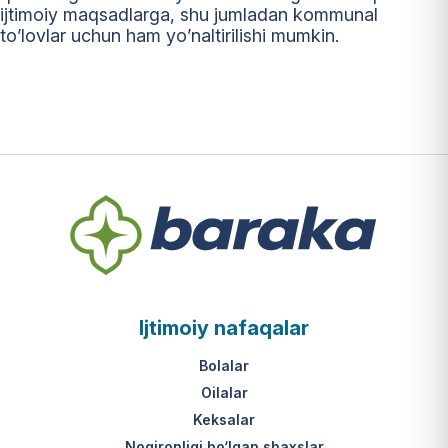
ijtimoiy maqsadlarga, shu jumladan kommunal
to’lovlar uchun ham yo’naltirilishi mumkin.
Ijtimoiy nafaqalar
Bolalar
Oilalar
Keksalar
Nogironligi bo‘lgan shaxslar