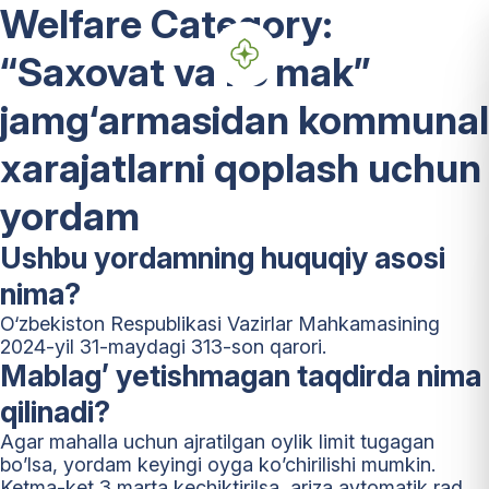
Welfare Category:
“Saxovat va ko‘mak”
jamg‘armasidan kommunal
xarajatlarni qoplash uchun
yordam
Ushbu yordamning huquqiy asosi
nima?
O‘zbekiston Respublikasi Vazirlar Mahkamasining
2024-yil 31-maydagi 313-son qarori.
Mablag’ yetishmagan taqdirda nima
qilinadi?
Agar mahalla uchun ajratilgan oylik limit tugagan
bo’lsa, yordam keyingi oyga ko’chirilishi mumkin.
Ketma-ket 3 marta kechiktirilsa, ariza avtomatik rad