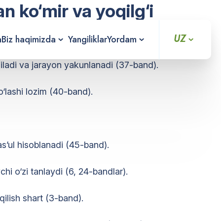
 ko‘mir va yoqilg‘i
UZ
a
Biz haqimizda
Yangiliklar
Yordam
iladi va jarayon yakunlanadi (37-band).
‘lashi lozim (40-band).
s’ul hisoblanadi (45-band).
i o‘zi tanlaydi (6, 24-bandlar).
ilish shart (3-band).