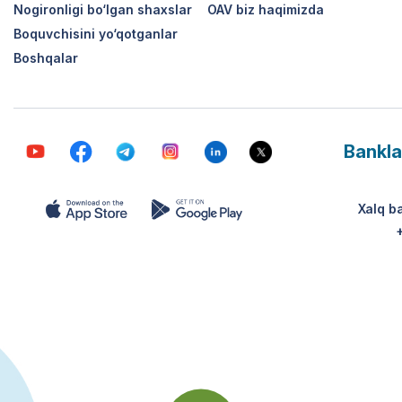
Nogironligi bo‘lgan shaxslar
OAV biz haqimizda
Boquvchisini yo‘qotganlar
Boshqalar
Bankla
Xalq b