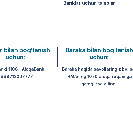
Banklar uchun talablar
r bilan bog'lanish
Baraka bilan bog'lanish
uchun:
uchun:
anki 1106 | AloqaBank:
Baraka haqida savollaringiz bo’ls
+998712307777
IHMAning 1070 aloqa raqamiga
qo’ng’iroq qiling.