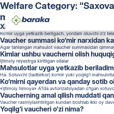
Welfare Category:
“Saxovat
mahsulotlari ta’minoti uch
Xarid qanday tasdiqlanadi?
Ko‘mir uyga yetkazib berilgach, yordam oluvchi o‘z te
Vaucher summasi ko‘mir narxidan ka
Agar tanlangan mahsulot vaucher summasidan qimmat bo‘
Kimlar ushbu vaucherni olish huquq
Ijtimoiy reyestrga kiritilgan oilalar
Mahsulotlar uyga yetkazib beriladim
Ha. Sotuvchi (tadbirkor) ko‘mir yoki yoqilg‘i mahsulot
Ko‘mirni qayerdan va qanday sotib 
«Ijtimoiy himoya» ATda avtorizatsiyadan o‘tgan sotuvch
Vaucherning amal qilish muddati qa
Vaucher rasmiylashtirilgan kundan boshlab ikki oy davo
Yoqilg‘i vaucheri o‘zi nima?